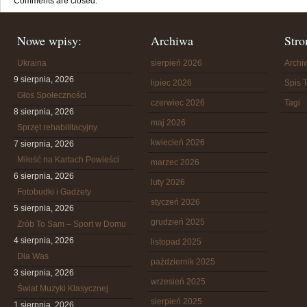
Comments are closed.
Nowe wpisy:
Archiwa
Stro
Ukraina
sierpień 2026
Arch
9 sierpnia, 2026
lipiec 2026
Spis T
Głos Społeczności
czerwiec 2026
Tagi
8 sierpnia, 2026
maj 2026
Sprzęt rehabilitacyjny
kwiecień 2026
7 sierpnia, 2026
Miłość na Kartach Powieści
marzec 2026
6 sierpnia, 2026
luty 2026
Fotobudki i Gadżety
styczeń 2026
5 sierpnia, 2026
grudzień 2025
Zrób To Sam – Sport w Domu
4 sierpnia, 2026
listopad 2025
Dla Was
październik 2025
3 sierpnia, 2026
wrzesień 2025
Świat Muzyki Klasycznej
sierpień 2025
1 sierpnia, 2026