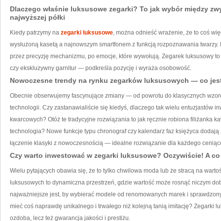
Dlaczego właśnie luksusowe zegarki? To jak wybór między z
najwyższej półki
Kiedy patrzymy na
zegarki luksusowe
, można odnieść wrażenie, że to coś więc
wysłużoną kasetą a najnowszym smartfonem z funkcją rozpoznawania twarzy. Ró
przez precyzję mechanizmu, po emocje, które wywołują. Zegarek luksusowy to 
czy ekskluzywny garnitur — podkreśla pozycję i wyraża osobowość.
Nowoczesne trendy na rynku zegarków luksusowych — co jest
Obecnie obserwujemy fascynujące zmiany — od powrotu do klasycznych wzoró
technologii. Czy zastanawialiście się kiedyś, dlaczego tak wielu entuzjastów
kwarcowych? Otóż te tradycyjne rozwiązania to jak ręcznie robiona filiżanka ka
technologia? Nowe funkcje typu chronograf czy kalendarz faz księżyca dodają z
łączenie klasyki z nowoczesnością — idealne rozwiązanie dla każdego cenią
Czy warto inwestować w zegarki luksusowe? Oczywiście! A c
Wielu pytających obawia się, że to tylko chwilowa moda lub że stracą na warto
luksusowych to dynamiczna przestrzeń, gdzie wartość może rosnąć niczym dob
najważniejsze jest, by wybierać modele od renomowanych marek i sprawdzonyc
mieć coś naprawdę unikalnego i trwałego niż kolejną tanią imitację? Zegarki lu
ozdoba, lecz też gwarancja jakości i prestiżu.