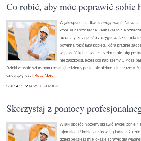
Co robić, aby móc poprawić sobie
W jaki sposób zadbać o swoją twarz? Niewątpliw
które są bardzo ładne. Jednakże to nie oznacza
automatyczny sposób zrezygnować z dbania o w
powinna robić taka kobieta, która pragnie zad
większość kobiet wie co trzeba robić, aby posi
nie zaszkodzi, jeżeli coś napiszemy… Może ba
Dzięki właśnie sztucznym rzęsom, będziemy posiadały piękne, długie rzęsy. Mo
dziesiątkę jest
[ Read More ]
CATEGORIES:
NOWE TECHNOLOGIE
Skorzystaj z pomocy profesjonalne
W jaki sposób możemy sprawić swojej żonie nie
tajemnicą, iż kobiety ubóstwiają ładną biżuterię
dzięki będziesz miał okazję sprawić dla własne