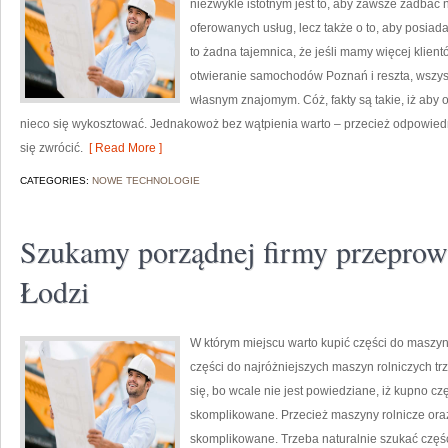
niezwykle istotnym jest to, aby zawsze zadbać n
oferowanych usług, lecz także o to, aby posiada
to żadna tajemnica, że jeśli mamy więcej klient
otwieranie samochodów Poznań i reszta, wszyst
własnym znajomym. Cóż, fakty są takie, iż aby 
nieco się wykosztować. Jednakowoż bez wątpienia warto – przecież odpowied
się zwrócić.
[ Read More ]
CATEGORIES:
NOWE TECHNOLOGIE
Szukamy porządnej firmy przeprow
Łodzi
W którym miejscu warto kupić części do maszyn 
części do najróżniejszych maszyn rolniczych 
się, bo wcale nie jest powiedziane, iż kupno cz
skomplikowane. Przecież maszyny rolnicze oraz
skomplikowane. Trzeba naturalnie szukać częśc