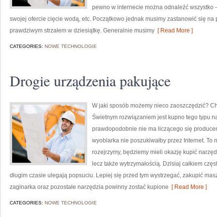
pewno w internecie można odnaleźć wszystko – c
swojej ofercie cięcie wodą, etc. Początkowo jednak musimy zastanowić się na p
prawdziwym strzałem w dziesiątkę. Generalnie musimy
[ Read More ]
CATEGORIES:
NOWE TECHNOLOGIE
Drogie urządzenia pakujące
W jaki sposób możemy nieco zaoszczędzić? Ch
Świetnym rozwiązaniem jest kupno tego typu na
prawdopodobnie nie ma liczącego się producenta
wyoblarka nie poszukiwałby przez Internet. To 
rozejrzymy, będziemy mieli okazję kupić narzęd
lecz także wytrzymałością. Dzisiaj całkiem częst
długim czasie ulegają popsuciu. Lepiej się przed tym wystrzegać, zakupić maszy
zaginarka oraz pozostałe narzędzia powinny zostać kupione
[ Read More ]
CATEGORIES:
NOWE TECHNOLOGIE