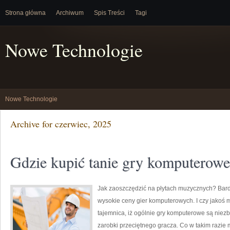
Strona główna
Archiwum
Spis Treści
Tagi
Nowe Technologie
Nowe Technologie
Archive for czerwiec, 2025
Gdzie kupić tanie gry komputerow
Jak zaoszczędzić na płytach muzycznych? Bardz
wysokie ceny gier komputerowych. I czy jakoś 
tajemnica, iż ogólnie gry komputerowe są niezb
zarobki przeciętnego gracza. Co w takim razie