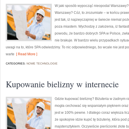
W jaki sposób wypocząć nieopodal Warszawy? 
Warszawy? Cóż, to zrozumiałe – w końcu prawda
jest tak, iż najzwyczajniej w świecie niemal po
poza miastem. Wychodzę z założenia, iż fantas
powodu, że bardzo dobrych SPA w Polsce, zwł
nie brakuje. W bardzo wielu przypadkach sytuac
uwagi na to, które SPA odwiedzimy. To nic odpowiedniego, bo wcale nie jest p
warte
[ Read More ]
CATEGORIES:
NOWE TECHNOLOGIE
Kupowanie bielizny w internecie
Gdzie kupować bieliznę? Biżuteria w żadnym ra
mogła cechować się wspaniałym pięknem oraz b
jest w 100% pewne. I dlatego coraz większa lic
że spokojnie idzie kupić tę biżuterię, która po
majstersztykiem. Oczywiście pierścionki złote b