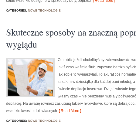
sobie wszelkie dostępne w sprzedaży buty, poprzez
[ Read More ]
CATEGORIES:
NOWE TECHNOLOGIE
Skuteczne sposoby na znaczną pop
wyglądu
Co robić, jeżeli chcielibyśmy zainwestować swoj
jakiś czas weźmie ślub, zapewne bardzo byś chc
jak sobie to wymarzyłaś. To akurat coś normal
strzałem w dziesiątkę dla każdej pani młodej, a z
świecie depilacja laserowa. Dzięki właśnie te
własny czas – nie będziemy musiały poświęcać
depilację. Na uwagę również zasługują lakiery hybrydowe, które są dobrą op
wszelkie kwestie dot. własnych
[ Read More ]
CATEGORIES:
NOWE TECHNOLOGIE