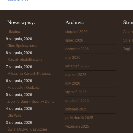
Nowe wpisy:
Archiwa
Stro
Ukraina
sierpień 2026
Arch
9 sierpnia, 2026
lipiec 2026
Spis T
Głos Społeczności
czerwiec 2026
Tagi
8 sierpnia, 2026
maj 2026
Sprzęt rehabilitacyjny
kwiecień 2026
7 sierpnia, 2026
Miłość na Kartach Powieści
marzec 2026
6 sierpnia, 2026
luty 2026
Fotobudki i Gadżety
styczeń 2026
5 sierpnia, 2026
grudzień 2025
Zrób To Sam – Sport w Domu
4 sierpnia, 2026
listopad 2025
Dla Was
październik 2025
3 sierpnia, 2026
wrzesień 2025
Świat Muzyki Klasycznej