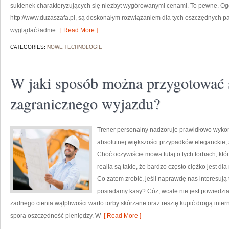
sukienek charakteryzujących się niezbyt wygórowanymi cenami. To pewne. Ogól
http://www.duzaszafa.pl, są doskonałym rozwiązaniem dla tych oszczędnych pa
wyglądać ładnie.
[ Read More ]
CATEGORIES:
NOWE TECHNOLOGIE
W jaki sposób można przygotować 
zagranicznego wyjazdu?
Trener personalny nadzoruje prawidłowo wyko
absolutnej większości przypadków eleganckie,
Choć oczywiście mowa tutaj o tych torbach, któ
realia są takie, że bardzo często ciężko jest d
Co zatem zrobić, jeśli naprawdę nas interesują 
posiadamy kasy? Cóż, wcale nie jest powiedzian
żadnego cienia wątpliwości warto torby skórzane oraz resztę kupić drogą inter
spora oszczędność pieniędzy. W
[ Read More ]