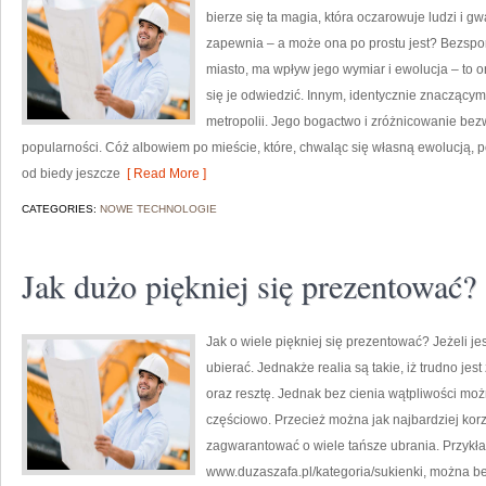
bierze się ta magia, która oczarowuje ludzi i gw
zapewnia – a może ona po prostu jest? Bezspo
miasto, ma wpływ jego wymiar i ewolucja – to
się je odwiedzić. Innym, identycznie znaczącym
metropolii. Jego bogactwo i zróżnicowanie bezw
popularności. Cóż albowiem po mieście, które, chwaląc się własną ewolucją, po
od biedy jeszcze
[ Read More ]
CATEGORIES:
NOWE TECHNOLOGIE
Jak dużo piękniej się prezentować?
Jak o wiele piękniej się prezentować? Jeżeli je
ubierać. Jednakże realia są takie, iż trudno jes
oraz resztę. Jednak bez cienia wątpliwości mo
częściowo. Przecież można jak najbardziej korz
zagwarantować o wiele tańsze ubrania. Przyk
www.duzaszafa.pl/kategoria/sukienki, można be