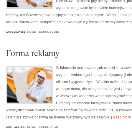
komórkowe! W końcu gdy nie było komórek, po
wypadku drogowym było o wiele trudniejsze i ba
telefony komórkowe są rewelacyjnym narzędziem do rozrywki. Warto jednak p
miejscu zatem warto zakupić telefon? Świetnym wyjściem jest skorzystanie z 
CATEGORIES:
NOWE TECHNOLOGIE
Forma reklamy
W Internecie możemy odszukać setki serwisów 
wygodni, wobec tego że mają do dyspozycji ni
elitarne i wygodne życie. W takim razie też pr
własnym domu, dla nikogo teraz nie jest żadny
w Warszawie, wtenczas wolno wykorzystać cater
Catering jest obecnie niesłychanie znaną form
w wszystkich warunkach. Można go zamówić na dowolną ilość ludzi, a kompl
catering z szybką dostawą na terenie Warszawy, syci się szeroką
[ Read More 
CATEGORIES:
NOWE TECHNOLOGIE