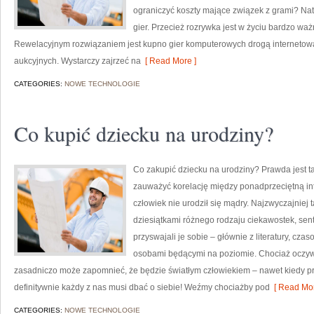
ograniczyć koszty mające związek z grami? Nat
gier. Przecież rozrywka jest w życiu bardzo wa
Rewelacyjnym rozwiązaniem jest kupno gier komputerowych drogą internetow
aukcyjnych. Wystarczy zajrzeć na
[ Read More ]
CATEGORIES:
NOWE TECHNOLOGIE
Co kupić dziecku na urodziny?
Co zakupić dziecku na urodziny? Prawda jest 
zauważyć korelację między ponadprzeciętną int
człowiek nie urodził się mądry. Najzwyczajniej t
dziesiątkami różnego rodzaju ciekawostek, senten
przyswajali je sobie – głównie z literatury, cz
osobami będącymi na poziomie. Chociaż oczywiśc
zasadniczo może zapomnieć, że będzie światłym człowiekiem – nawet kiedy prz
definitywnie każdy z nas musi dbać o siebie! Weźmy chociażby pod
[ Read Mor
CATEGORIES:
NOWE TECHNOLOGIE