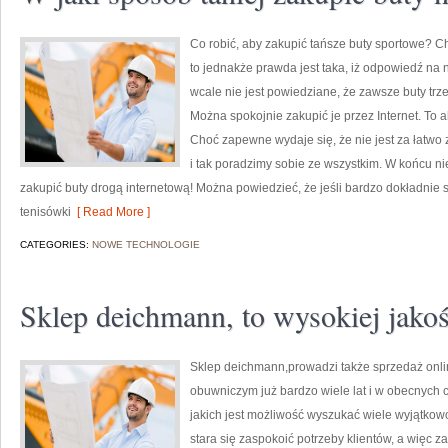
Co robić, aby zakupić tańsze buty sportowe? C
to jednakże prawda jest taka, iż odpowiedź na n
wcale nie jest powiedziane, że zawsze buty trz
Można spokojnie zakupić je przez Internet. To 
Choć zapewne wydaje się, że nie jest za łatwo 
i tak poradzimy sobie ze wszystkim. W końcu ni
zakupić buty drogą internetową! Można powiedzieć, że jeśli bardzo dokładnie 
tenisówki
[ Read More ]
CATEGORIES:
NOWE TECHNOLOGIE
Sklep deichmann, to wysokiej jako
Sklep deichmann,prowadzi także sprzedaż onlin
obuwniczym już bardzo wiele lat i w obecnych
jakich jest możliwość wyszukać wiele wyjątkowo
stara się zaspokoić potrzeby klientów, a więc 