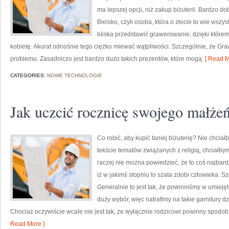
ma lepszej opcji, niż zakup biżuterii. Bardzo do
Bielsko, czyli osoba, która o złocie to wie ws
bliska przedstawić grawerowanie, dzięki które
kobietę. Akurat odnośnie tego ciężko miewać wątpliwości. Szczególnie, że Gr
problemu. Zasadniczo jest bardzo dużo takich prezentów, które mogą
[ Read M
CATEGORIES:
NOWE TECHNOLOGIE
Jak uczcić rocznicę swojego małże
Co robić, aby kupić taniej biżuterię? Nie chc
tekście tematów związanych z religią, chciałbym
raczej nie można powiedzieć, że to coś najbardz
iż w jakimś stopniu to szata zdobi człowieka. Sz
Generalnie to jest tak, że powinniśmy w umiejęt
duży wybór, więc natrafimy na takie garnitury d
Chociaż oczywiście wcale nie jest tak, że wyłącznie rodzicowi powinny spodoba
Read More ]