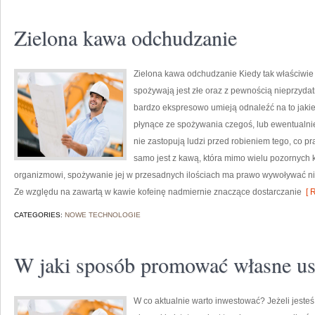
Zielona kawa odchudzanie
Zielona kawa odchudzanie Kiedy tak właściwie l
spożywają jest złe oraz z pewnością nieprzydatn
bardzo ekspresowo umieją odnaleźć na to jak
płynące ze spożywania czegoś, lub ewentualni
nie zastopują ludzi przed robieniem tego, co p
samo jest z kawą, która mimo wielu pozornych 
organizmowi, spożywanie jej w przesadnych ilościach ma prawo wywoływać niep
Ze względu na zawartą w kawie kofeinę nadmiernie znaczące dostarczanie
[ R
CATEGORIES:
NOWE TECHNOLOGIE
W jaki sposób promować własne usł
W co aktualnie warto inwestować? Jeżeli jeste