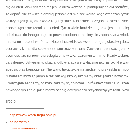
konkretne klimaty, które możemy odnaleźć jedynie w wybranych punktach. Noc
się od ofert. Wskutek tego też jeśli o dużo wcześniej planujemy daleki podróże,
zaklepać. Nie zawsze niemniej jednak jest miejsce wolne, więc wtenczas ryzyk
wstrzymujemy się oraz wyszukujemy dalej w Internecie czegoś dla siebie. Nocl
dobrze wybierać wśród setek ofert. Tym o wiele bardziej nagonka jest na nocle
krótki czas do innego kraju, to prawdopodobnie musimy się zaopatrzyć w wie
miasta np. noclegi w górach. Noclegi prawidłowo wybrane będą właściwą dec
poprawny klimat dla spokojnego snu oraz komfortu. Zawsze z rezerwacją przez 
pewności, że na pewno przybędziemy w wyznaczonym terminie. Każdy wybiera 
cały domek.|Sylwester to okazja, odbywającą się wyłącznie raz na rok. Nie 
spędzić przy komputerze. Nie warto tracić życie na siedzeniu przy szklanym pud
Nawiasem mówiąc jedynie raz, ten wyjątkowy raz mamy okazję witać nowy rok.
Tradycyjnie żegnamy, co było i witamy to, co nowe. To również czas na to, aż
pewnego typu cele, jakie mamy ochotę dotrzymać w przychodzącym roku. Nowy
źródło:
———————————
1.
https://www.wzch-trojmiasto.pl
2.
pełna wersja