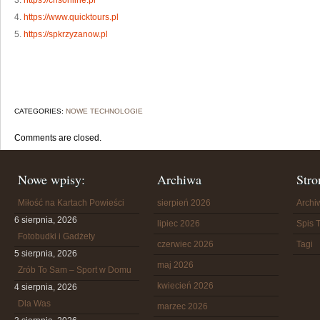
3.
https://cnsonline.pl
4.
https://www.quicktours.pl
5.
https://spkrzyzanow.pl
CATEGORIES:
NOWE TECHNOLOGIE
Comments are closed.
Nowe wpisy:
Archiwa
Stro
Miłość na Kartach Powieści
sierpień 2026
Arch
6 sierpnia, 2026
lipiec 2026
Spis T
Fotobudki i Gadżety
czerwiec 2026
Tagi
5 sierpnia, 2026
maj 2026
Zrób To Sam – Sport w Domu
kwiecień 2026
4 sierpnia, 2026
Dla Was
marzec 2026