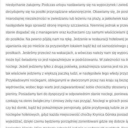
niesłychanie żałujemy. Podczas urlopu nastawiamy się na wypoczynek i zwiedz
S
decydujemy się na posiłki przyrządzane własnoręcznie. Obawiamy się, że pos
miarodajnej niezależności w zwiedzaniu lub leżeniu na plaży, a jakkolwiek ka
następstwie tego sprawdź stronę imprezy szczawnica. Niemniej jednak w prze
stanie dogadać się z managerami oraz kucharzami czy samymi właścicielami (jeż
do posiłków. Na pewno pójdą nam na rękę. Jedzenie w restauracji hotelowej j
uganiania się po mieście za przyzwoitym lokalem bądź też od samodzielnego 
posiłkach. Jesteśmy przecież na wakacjach, a wówczas należy nam się wypoc
może być świadomy co jest najważniejsze w podróżowaniu. W zależności na i
noclegi. Jeżeli jedziemy tylko z drugą połówką, pokaźniejsza szansa jest na zn
tak właściwie jedziemy z większą paczką ludzi, w następstwie tego wtedy przyz
Przykładowymi noclegami, obleganymi w stworzonym przez nas kraju są bezsprz
wędrowców, wobec tego warto jest zagwarantować sobie chociażby stosowny 
pieniny. Posiadamy tam do dyspozycji w odpowiednim stanie noclegi, poniewa
czekają na okres świąteczny i zimowy żeby nas przyjąć. Noclegi w górach po
czy też domki, bądź też pokaźniejsze pensjonaty, gdzie przybywają ludzie ze 
noclegów hotelowych, gdyż każda miejscowość choćby Krynica Górska posiada sw
wyjeżdżać, dzięki czemu będziemy porządniej zorientowani gdzie się dobrze 