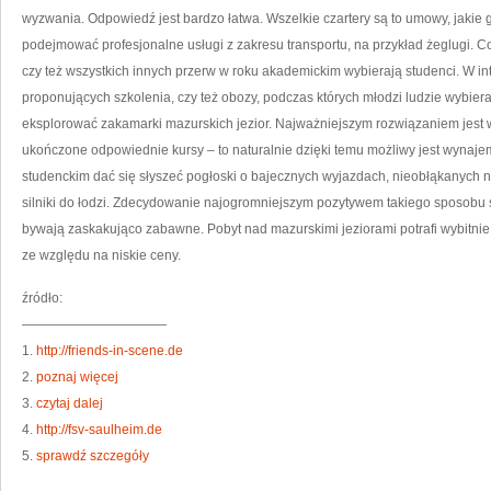
DL
wyzwania. Odpowiedź jest bardzo łatwa. Wszelkie czartery są to umowy, jakie g
LU
W
podejmować profesjonalne usługi z zakresu transportu, na przykład żeglugi. Co
K
czy też wszystkich innych przerw w roku akademickim wybierają studenci. W 
proponujących szkolenia, czy też obozy, podczas których młodzi ludzie wybieraj
eksplorować zakamarki mazurskich jezior. Najważniejszym rozwiązaniem jest
ukończone odpowiednie kursy – to naturalnie dzięki temu możliwy jest wynajem
studenckim dać się słyszeć pogłoski o bajecznych wyjazdach, nieobłąkanych 
silniki do łodzi. Zdecydowanie najogromniejszym pozytywem takiego sposobu s
bywają zaskakująco zabawne. Pobyt nad mazurskimi jeziorami potrafi wybitnie z
ze względu na niskie ceny.
źródło:
———————————
1.
http://friends-in-scene.de
2.
poznaj więcej
3.
czytaj dalej
4.
http://fsv-saulheim.de
5.
sprawdź szczegóły