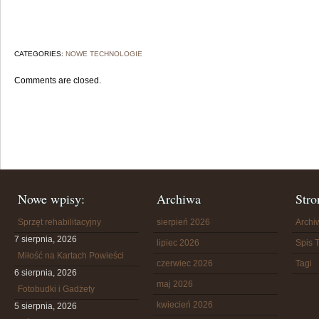
CATEGORIES:
NOWE TECHNOLOGIE
Comments are closed.
Nowe wpisy:
Archiwa
Stro
Sprzęt rehabilitacyjny
sierpień 2026
Arch
7 sierpnia, 2026
lipiec 2026
Spis T
Miłość na Kartach Powieści
czerwiec 2026
Tagi
6 sierpnia, 2026
maj 2026
Fotobudki i Gadżety
kwiecień 2026
5 sierpnia, 2026