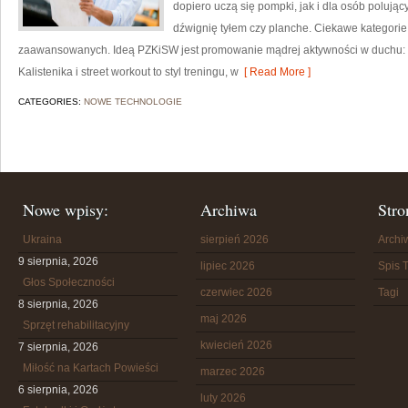
dopiero uczą się pompki, jak i dla osób polują
dźwignię tyłem czy planche. Ciekawe kategorie t
zaawansowanych. Ideą PZKiSW jest promowanie mądrej aktywności w duchu
Kalistenika i street workout to styl treningu, w
[ Read More ]
CATEGORIES:
NOWE TECHNOLOGIE
Nowe wpisy:
Archiwa
Stro
Ukraina
sierpień 2026
Arch
9 sierpnia, 2026
lipiec 2026
Spis T
Głos Społeczności
czerwiec 2026
Tagi
8 sierpnia, 2026
maj 2026
Sprzęt rehabilitacyjny
kwiecień 2026
7 sierpnia, 2026
Miłość na Kartach Powieści
marzec 2026
6 sierpnia, 2026
luty 2026