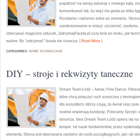
popatrzeć na swoją sytuację z nowego kąta, z
komunikować tak, by więź nie gasła po kilku t
Rozstania i radzenie sobie po zerwaniu. Stron
zainteresowanie w relacji: szczerość, zaufanie
obiecywać magiczne sztuczki, ZatrzymajFaceta.pl uczy krok po kroku, jak tworzy
ważne. Bo “zatrzymać” faceta nie oznacza
[ Read More ]
CATEGORIES:
NOWE TECHNOLOGIE
DIY – stroje i rekwizyty taneczne
Dream Team Łódź – Aerial, Pole Dance, Fitness
które chcą połączyć ruch sceniczny z treningiem 
dla wszystkich, którzy czują, że Aerial oraz pole 
realnie wspierają kondycję. Polecamy Sprzęt i 
tancerza. Idea Dream Team Łódź opiera się na
tempie: od nauki fundamentów, przez systemat
elementy. Strona jest skierowana zarówno do osób początkujących, jak i do doś