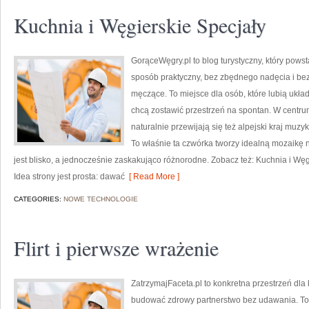
Kuchnia i Węgierskie Specjały
GorąceWęgry.pl to blog turystyczny, który pow
sposób praktyczny, bez zbędnego nadęcia i be
męczące. To miejsce dla osób, które lubią ukła
chcą zostawić przestrzeń na spontan. W centr
naturalnie przewijają się też alpejski kraj muzy
To właśnie ta czwórka tworzy idealną mozaikę n
jest blisko, a jednocześnie zaskakująco różnorodne. Zobacz też: Kuchnia i Węg
Idea strony jest prosta: dawać
[ Read More ]
CATEGORIES:
NOWE TECHNOLOGIE
Flirt i pierwsze wrażenie
ZatrzymajFaceta.pl to konkretna przestrzeń dla k
budować zdrowy partnerstwo bez udawania. To 