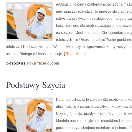
e-Ursus.pl to pełna platforma poświęcona ma
mechanizacji rolnictwa. To miejsce stworzone 
rolnych w praktyce – bez zbędnego nadęcia, za
treści zarówno dla osób stawiających pierwsze kr
na sprzęcie. Jeśli interesuje Cię legendarna ma
rolniczych – e-Ursus.pl ma być Twoim punkte
rolnictwo i Hodowla zwierząt. W rolnictwie liczy się sprawność. Kiedy zaczyna s
usterką. Dlatego e-Ursus.pl opisuje
[ Read More ]
CATEGORIES:
NOWE TECHNOLOGIE
Podstawy Szycia
Paramedicshop.pl to zakątek dla osób, które k
ubrań tak, by z pozornie zwykłych rzeczy powstaw
liczy się fantazja, praktyka i radość z tego, że
idealnie pasuje do sylwetki, charakteru i codzi
garderoba była skrojona na miarę, a jednocześ