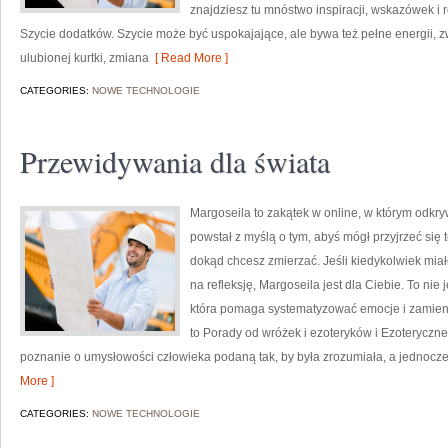
znajdziesz tu mnóstwo inspiracji, wskazówek i r
Szycie dodatków. Szycie może być uspokajające, ale bywa też pełne energii, 
ulubionej kurtki, zmiana
[ Read More ]
CATEGORIES:
NOWE TECHNOLOGIE
Przewidywania dla świata
Margoseila to zakątek w online, w którym odkry
powstał z myślą o tym, abyś mógł przyjrzeć się t
dokąd chcesz zmierzać. Jeśli kiedykolwiek mia
na refleksję, Margoseila jest dla Ciebie. To nie
która pomaga systematyzować emocje i zamieni
to Porady od wróżek i ezoteryków i Ezoteryczne
poznanie o umysłowości człowieka podaną tak, by była zrozumiała, a jednocz
More ]
CATEGORIES:
NOWE TECHNOLOGIE