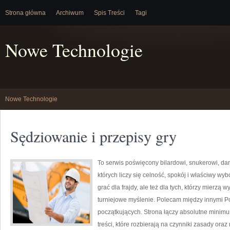
Strona główna
Archiwum
Spis Treści
Tagi
Nowe Technologie
Nowe Technologie
Sędziowanie i przepisy gry
To serwis poświęcony bilardowi, snukerowi, dar
których liczy się celność, spokój i właściwy wyb
grać dla frajdy, ale też dla tych, którzy mierzą w
turniejowe myślenie. Polecam między innymi Po
początkujących. Strona łączy absolutne minimu
treści, które rozbierają na czynniki zasady ora