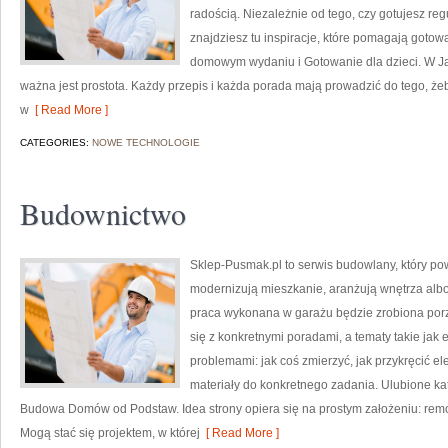
radością. Niezależnie od tego, czy gotujesz reg
znajdziesz tu inspiracje, które pomagają gotować
domowym wydaniu i Gotowanie dla dzieci. W Jak
ważna jest prostota. Każdy przepis i każda porada mają prowadzić do tego, żeby
w
[ Read More ]
CATEGORIES:
NOWE TECHNOLOGIE
Budownictwo
Sklep-Pusmak.pl to serwis budowlany, który pow
modernizują mieszkanie, aranżują wnętrza alb
praca wykonana w garażu będzie zrobiona porzą
się z konkretnymi poradami, a tematy takie jak 
problemami: jak coś zmierzyć, jak przykręcić el
materiały do konkretnego zadania. Ulubione ka
Budowa Domów od Podstaw. Idea strony opiera się na prostym założeniu: re
Mogą stać się projektem, w której
[ Read More ]