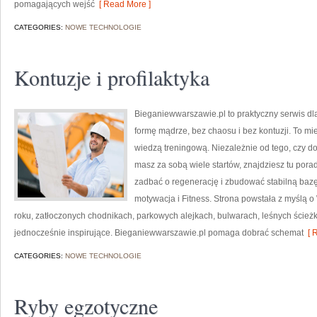
pomagających wejść
[ Read More ]
CATEGORIES:
NOWE TECHNOLOGIE
Kontuzje i profilaktyka
Bieganiewwarszawie.pl to praktyczny serwis dla 
formę mądrze, bez chaosu i bez kontuzji. To mie
wiedzą treningową. Niezależnie od tego, czy d
masz za sobą wiele startów, znajdziesz tu por
zadbać o regenerację i zbudować stabilną bazę
motywacja i Fitness. Strona powstała z myślą o
roku, zatłoczonych chodnikach, parkowych alejkach, bulwarach, leśnych ścieżkac
jednocześnie inspirujące. Bieganiewwarszawie.pl pomaga dobrać schemat
[ R
CATEGORIES:
NOWE TECHNOLOGIE
Ryby egzotyczne