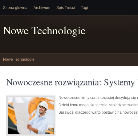
Strona główna
Archiwum
Spis Treści
Tagi
Nowe Technologie
Nowe Technologie
Nowoczesne rozwiązania: Systemy
Nowoczesne firmy coraz częściej decydują si
Dzięki temu mogą skutecznie zarządzać swoim
Sprawdź, dlaczego warto postawić na nowocze