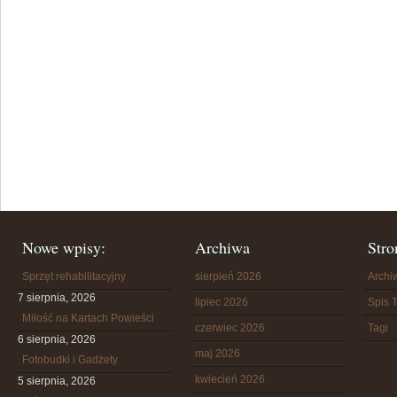
Nowe wpisy:
Archiwa
Stro
Sprzęt rehabilitacyjny
sierpień 2026
Arch
7 sierpnia, 2026
lipiec 2026
Spis T
Miłość na Kartach Powieści
czerwiec 2026
Tagi
6 sierpnia, 2026
maj 2026
Fotobudki i Gadżety
kwiecień 2026
5 sierpnia, 2026