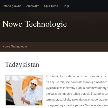
Strona główna
Archiwum
Spis Treści
Tagi
Nowe Technologie
Nowe Technologie
Tadżykistan
KoSamui.pl to portal o podróżach skupiony na t
na Azji. To miejsce powstało z myślą o osobach
wyjeździe w konkretny plan, a potem w udaną p
pierwszego impulsu „chcę polecieć” aż po codz
termin, przez bilety, zakwaterowanie, po przemi
uwagi jest wyspiarska perła – Samui – ale równ