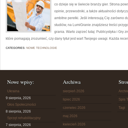
co dzieje się w świecie branży gier. Strona po
opinie, przewodniki, a także aktualności dotycz
ambitne perełki. Jeśli interesują Cię zarówno d
studiów, na LumiGranie znajdziesz treści przyg
grania. Warto zajrzeć tutaj: Publicystyka i Gry
które pomagają zrozumieć, czy dany tytuł jest wart Twojego uwagi. Każda recen
CATEGORIES:
NOWE TECHNOLOGIE
Nowe wpisy:
Archiwa
Stro
Ukraina
sierpień 2026
Arch
9 sierpnia, 2026
lipiec 2026
Spis T
Głos Społeczności
czerwiec 2026
Tagi
8 sierpnia, 2026
maj 2026
Sprzęt rehabilitacyjny
kwiecień 2026
7 sierpnia, 2026