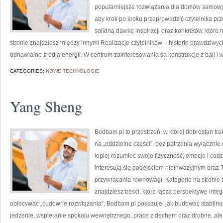
popularniejsze rozwiązania dla domów samowys
aby krok po kroku przeprowadzić czytelnika prz
solidną dawkę inspiracji oraz konkretów, któr
stronie znajdziesz między innymi Realizacje czytelników – historie prawdziwych
odnawialne źródła energii. W centrum zainteresowania są konstrukcje z bali i 
CATEGORIES:
NOWE TECHNOLOGIE
Yang Sheng
Bodbam.pl to przestrzeń, w której dobrostan tra
na „oddzielne części”, bez patrzenia wyłącznie 
lepiej rozumieć swoje fizyczność, emocje i codz
interesują się podejściem nieinwazyjnym oraz
przywracania równowagi. Kategorie na stronie to
znajdziesz treści, które łączą perspektywę inte
obiecywać „cudowne rozwiązania”, Bodbam.pl pokazuje, jak budować stabilno
jedzenie, wspieranie spokoju wewnętrznego, pracę z dechem oraz drobne, ale r