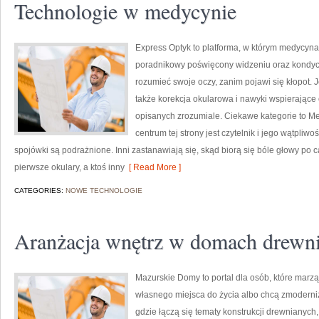
Technologie w medycynie
Express Optyk to platforma, w którym medycyna
poradnikowy poświęcony widzeniu oraz kondycji
rozumieć swoje oczy, zanim pojawi się kłopot. J
także korekcja okularowa i nawyki wspierające 
opisanych zrozumiale. Ciekawe kategorie to M
centrum tej strony jest czytelnik i jego wątpliw
spojówki są podrażnione. Inni zastanawiają się, skąd biorą się bóle głowy po
pierwsze okulary, a ktoś inny
[ Read More ]
CATEGORIES:
NOWE TECHNOLOGIE
Aranżacja wnętrz w domach drewn
Mazurskie Domy to portal dla osób, które marz
własnego miejsca do życia albo chcą zmoderniz
gdzie łączą się tematy konstrukcji drewnianych