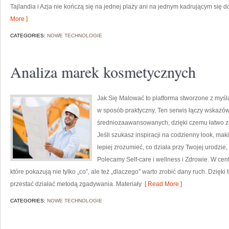
Tajlandia i Azja nie kończą się na jednej plaży ani na jednym kadrującym się 
More ]
CATEGORIES:
NOWE TECHNOLOGIE
Analiza marek kosmetycznych
Jak Się Malować to platforma stworzone z myś
w sposób praktyczny. Ten serwis łączy wskazówk
średniozaawansowanych, dzięki czemu łatwo zn
Jeśli szukasz inspiracji na codzienny look, mak
lepiej zrozumieć, co działa przy Twojej urodzie,
Polecamy Self-care i wellness i Zdrowie. W ce
które pokazują nie tylko „co”, ale też „dlaczego” warto zrobić dany ruch. Dzięk
przestać działać metodą zgadywania. Materiały
[ Read More ]
CATEGORIES:
NOWE TECHNOLOGIE