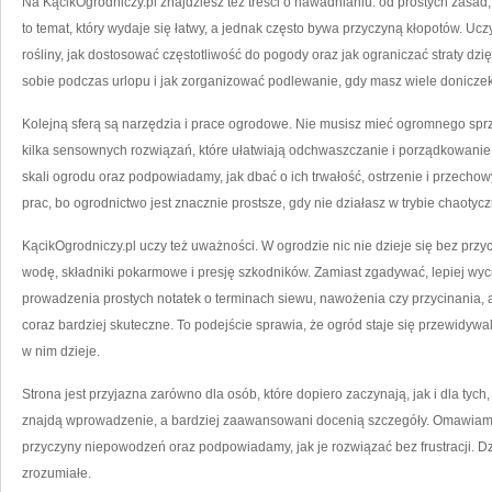
Na KącikOgrodniczy.pl znajdziesz też treści o nawadnianiu: od prostych zasa
to temat, który wydaje się łatwy, a jednak często bywa przyczyną kłopotów. U
rośliny, jak dostosować częstotliwość do pogody oraz jak ograniczać straty dzi
sobie podczas urlopu i jak zorganizować podlewanie, gdy masz wiele doniczek
Kolejną sferą są narzędzia i prace ogrodowe. Nie musisz mieć ogromnego sprz
kilka sensownych rozwiązań, które ułatwiają odchwaszczanie i porządkowani
skali ogrodu oraz podpowiadamy, jak dbać o ich trwałość, ostrzenie i przech
prac, bo ogrodnictwo jest znacznie prostsze, gdy nie działasz w trybie chaotycz
KącikOgrodniczy.pl uczy też uważności. W ogrodzie nic nie dzieje się bez przyc
wodę, składniki pokarmowe i presję szkodników. Zamiast zgadywać, lepiej wy
prowadzenia prostych notatek o terminach siewu, nawożenia czy przycinania, 
coraz bardziej skuteczne. To podejście sprawia, że ogród staje się przewidywal
w nim dzieje.
Strona jest przyjazna zarówno dla osób, które dopiero zaczynają, jak i dla tyc
znajdą wprowadzenie, a bardziej zaawansowani docenią szczegóły. Omawiam
przyczyny niepowodzeń oraz podpowiadamy, jak je rozwiązać bez frustracji. Dzi
zrozumiałe.