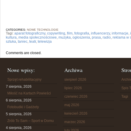
CATEGORIES:
NOWE TECHNOLOGIE
Tagi:
aparat fotograficzny
,
copywriting
,
film
,
fotografia
,
influencerzy
,
informacje
,
kultura
,
media społecznościowe
,
muzyka
,
ogłoszenia
,
prasa
,
radio
,
reklama w s
sztuka
,
taniec
,
teatr
,
telewizja
Comments are closed.
Nowe wpisy:
Archiwa
Stro
Sprzęt rehabilitacyjny
sierpień 2026
Arch
7 sierpnia, 2026
lipiec 2026
Spis T
Miłość na Kartach Powieści
czerwiec 2026
Tagi
6 sierpnia, 2026
maj 2026
Fotobudki i Gadżety
kwiecień 2026
5 sierpnia, 2026
Zrób To Sam – Sport w Domu
marzec 2026
4 sierpnia, 2026
luty 2026