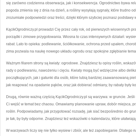
się zarówno codzienna obserwacja, jak i konsekwencja. Ogrodnictwo bywa relak
pogoda zmienia się z dnia na dzień, a rośliny wysyłają sygnały, które trudno o
zrozumiałe podpowiedzi oraz treści, dzięki którym szybciej poznasz podstawy w
KącikOgrodniczy.pl prowadzi Cię przez cały rok, od pierwszych wiosennych prac
porządki i zimowe przygotowania. Wiosna to czas intensywnych działań: wysie
rabat. Lato to opieka: podlewanie, ściółkowanie, ochrona przed upałem, chorob
zima pozwala na naukę nowego układu ogrodu oraz spokojne zgłębianie temató
Ważnym filarem strony są kwiaty: ogrodowe. Znajdziesz tu opisy roślin, wskazó
rady o podlewaniu, nawożeniu i cięciu. Kwiaty mogą być wdzięczne albo delik
początkujących, jak i gatunki dla osób, które lubią bardziej zaawansowaną piel
jak reagować na opadanie pąków, oraz jak dobierać odmiany, by rabaty były ko
Drugą, równie ważną częścią KącikOgrodniczy.pl są warzywa: w gruncie. Jeśl
Ci wejść w temat bez chaosu. Omawiamy planowanie upraw, dobór miejsca, prz
roślin. Podpowiadamy, jak przygotować rozsadę, jak siać bezpośrednio do grunt
je tak, by były odporne. Znajdziesz też wskazówki o kalendarzu, które ułatwiaj
W warzywach liczy się nie tylko wysiew i zbiór, ale też zapobieganie. Dlateg