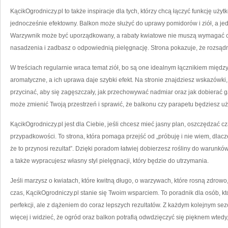
KącikOgrodniczy.pl to także inspiracje dla tych, którzy chcą łączyć funkcję uży
jednocześnie efektowny. Balkon może służyć do uprawy pomidorów i ziół, a jed
Warzywnik może być uporządkowany, a rabaty kwiatowe nie muszą wymagać ciąg
nasadzenia i zadbasz o odpowiednią pielęgnację. Strona pokazuje, że rozsądn
W treściach regularnie wraca temat ziół, bo są one idealnym łącznikiem międz
aromatyczne, a ich uprawa daje szybki efekt. Na stronie znajdziesz wskazówki, 
przycinać, aby się zagęszczały, jak przechowywać nadmiar oraz jak dobierać 
może zmienić Twoją przestrzeń i sprawić, że balkonu czy parapetu będziesz u
KącikOgrodniczy.pl jest dla Ciebie, jeśli chcesz mieć jasny plan, oszczędzać cz
przypadkowości. To strona, która pomaga przejść od „próbuję i nie wiem, dlacze
że to przynosi rezultat”. Dzięki poradom łatwiej dobierzesz rośliny do warunk
a także wypracujesz własny styl pielęgnacji, który będzie do utrzymania.
Jeśli marzysz o kwiatach, które kwitną długo, o warzywach, które rosną zdrowo,
czas, KącikOgrodniczy.pl stanie się Twoim wsparciem. To poradnik dla osób, któ
perfekcji, ale z dążeniem do coraz lepszych rezultatów. Z każdym kolejnym se
więcej i widzieć, że ogród oraz balkon potrafią odwdzięczyć się pięknem wtedy