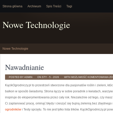
Strona główna
Archiwum
Spis Treści
Tagi
Nowe Technologie
Nowe Technologie
Nawadnianie
NA
POSTED BY ADMIN
ON STY - 5 - 2026
WITH
MOŻLIWOŚĆ KOMENTOWANIA
ZO
KącikOgrodniczy.pl to przestrzeń stworzone dla pasjonatów roślin i zieleni, kt
balkon w sposób świadomy. Strona łączy w sobie poradnik o kwiatach, warzyw
inspiruje do eksperymentowania przez cały rok. Niezależnie od tego, czy masz 
Ci zaplanować pracę, ominąć błędy i cieszyć się bujną zielenią bez zbędnego
ogrodników
i Testy sprzętu. To nie jest tylko lista trików. KącikOgrodniczy.pl p