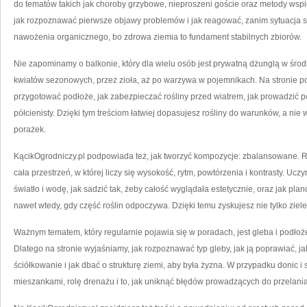
do tematów takich jak choroby grzybowe, nieproszeni goście oraz metody wspi
jak rozpoznawać pierwsze objawy problemów i jak reagować, zanim sytuacja s
nawożenia organicznego, bo zdrowa ziemia to fundament stabilnych zbiorów.
Nie zapominamy o balkonie, który dla wielu osób jest prywatną dżunglą w śro
kwiatów sezonowych, przez zioła, aż po warzywa w pojemnikach. Na stronie po
przygotować podłoże, jak zabezpieczać rośliny przed wiatrem, jak prowadzić po
półcienisty. Dzięki tym treściom łatwiej dopasujesz rośliny do warunków, a nie 
porażek.
KącikOgrodniczy.pl podpowiada też, jak tworzyć kompozycje: zbalansowane. Roś
cała przestrzeń, w której liczy się wysokość, rytm, powtórzenia i kontrasty. Ucz
światło i wodę, jak sadzić tak, żeby całość wyglądała estetycznie, oraz jak pl
nawet wtedy, gdy część roślin odpoczywa. Dzięki temu zyskujesz nie tylko zieleń
Ważnym tematem, który regularnie pojawia się w poradach, jest gleba i podłoż
Dlatego na stronie wyjaśniamy, jak rozpoznawać typ gleby, jak ją poprawiać, 
ściółkowanie i jak dbać o strukturę ziemi, aby była żyzna. W przypadku donic 
mieszankami, rolę drenażu i to, jak uniknąć błędów prowadzących do przelania