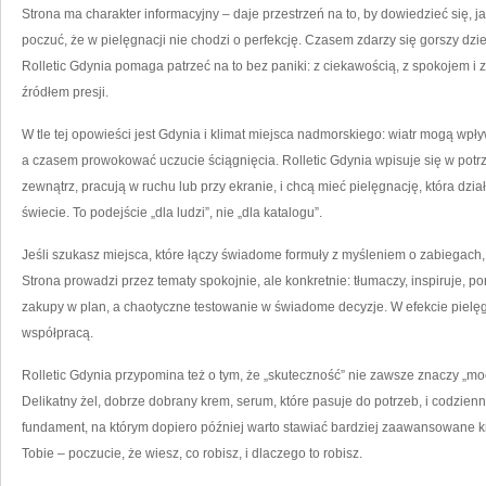
Strona ma charakter informacyjny – daje przestrzeń na to, by dowiedzieć się, jak
poczuć, że w pielęgnacji nie chodzi o perfekcję. Czasem zdarzy się gorszy dz
Rolletic Gdynia pomaga patrzeć na to bez paniki: z ciekawością, z spokojem i 
źródłem presji.
W tle tej opowieści jest Gdynia i klimat miejsca nadmorskiego: wiatr mogą wpł
a czasem prowokować uczucie ściągnięcia. Rolletic Gdynia wpisuje się w potrz
zewnątrz, pracują w ruchu lub przy ekranie, i chcą mieć pielęgnację, która dzi
świecie. To podejście „dla ludzi”, nie „dla katalogu”.
Jeśli szukasz miejsca, które łączy świadome formuły z myśleniem o zabiegach, R
Strona prowadzi przez tematy spokojnie, ale konkretnie: tłumaczy, inspiruje,
zakupy w plan, a chaotyczne testowanie w świadome decyzje. W efekcie pielęgna
współpracą.
Rolletic Gdynia przypomina też o tym, że „skuteczność” nie zawsze znaczy „moc”
Delikatny żel, dobrze dobrany krem, serum, które pasuje do potrzeb, i codzien
fundament, na którym dopiero później warto stawiać bardziej zaawansowane kr
Tobie – poczucie, że wiesz, co robisz, i dlaczego to robisz.