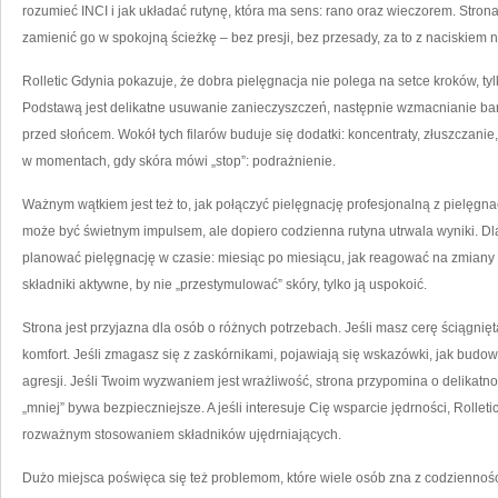
rozumieć INCI i jak układać rutynę, która ma sens: rano oraz wieczorem. Stro
zamienić go w spokojną ścieżkę – bez presji, bez przesady, za to z naciskiem
Rolletic Gdynia pokazuje, że dobra pielęgnacja nie polega na setce kroków, tyl
Podstawą jest delikatne usuwanie zanieczyszczeń, następnie wzmacnianie bari
przed słońcem. Wokół tych filarów buduje się dodatki: koncentraty, złuszczani
w momentach, gdy skóra mówi „stop”: podrażnienie.
Ważnym wątkiem jest też to, jak połączyć pielęgnację profesjonalną z pielęgn
może być świetnym impulsem, ale dopiero codzienna rutyna utrwala wyniki. Dla
planować pielęgnację w czasie: miesiąc po miesiącu, jak reagować na zmiany
składniki aktywne, by nie „przestymulować” skóry, tylko ją uspokoić.
Strona jest przyjazna dla osób o różnych potrzebach. Jeśli masz cerę ściągnię
komfort. Jeśli zmagasz się z zaskórnikami, pojawiają się wskazówki, jak budo
agresji. Jeśli Twoim wyzwaniem jest wrażliwość, strona przypomina o delikatnośc
„mniej” bywa bezpieczniejsze. A jeśli interesuje Cię wsparcie jędrności, Rollet
rozważnym stosowaniem składników ujędrniających.
Dużo miejsca poświęca się też problemom, które wiele osób zna z codzienności