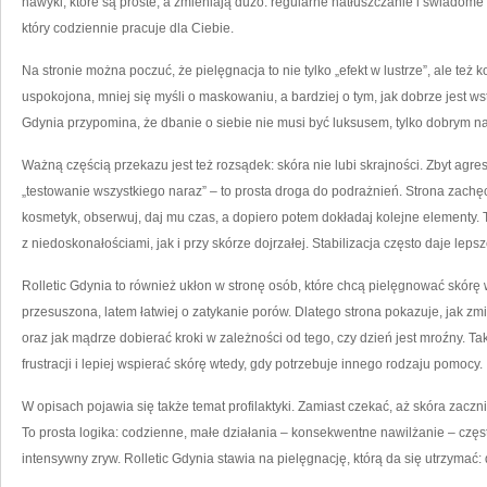
nawyki, które są proste, a zmieniają dużo: regularne natłuszczanie i świadome
który codziennie pracuje dla Ciebie.
Na stronie można poczuć, że pielęgnacja to nie tylko „efekt w lustrze”, ale też 
uspokojona, mniej się myśli o maskowaniu, a bardziej o tym, jak dobrze jest ws
Gdynia przypomina, że dbanie o siebie nie musi być luksusem, tylko dobrym 
Ważną częścią przekazu jest też rozsądek: skóra nie lubi skrajności. Zbyt agr
„testowanie wszystkiego naraz” – to prosta droga do podrażnień. Strona zach
kosmetyk, obserwuj, daj mu czas, a dopiero potem dokładaj kolejne elementy.
z niedoskonałościami, jak i przy skórze dojrzałej. Stabilizacja często daje leps
Rolletic Gdynia to również ukłon w stronę osób, które chcą pielęgnować skórę 
przesuszona, latem łatwiej o zatykanie porów. Dlatego strona pokazuje, jak zmi
oraz jak mądrze dobierać kroki w zależności od tego, czy dzień jest mroźny. 
frustracji i lepiej wspierać skórę wtedy, gdy potrzebuje innego rodzaju pomocy.
W opisach pojawia się także temat profilaktyki. Zamiast czekać, aż skóra zaczni
To prosta logika: codzienne, małe działania – konsekwentne nawilżanie – częst
intensywny zryw. Rolletic Gdynia stawia na pielęgnację, którą da się utrzymać