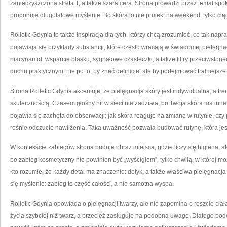
zanieczyszczona strefa T, a także szara cera. Strona prowadzi przez temat spo
proponuje długofalowe myślenie. Bo skóra to nie projekt na weekend, tylko cią
Rolletic Gdynia to także inspiracja dla tych, którzy chcą zrozumieć, co tak nap
pojawiają się przykłady substancji, które często wracają w świadomej pielęgnac
niacynamid, wsparcie blasku, sygnałowe cząsteczki, a także filtry przeciwsłone
duchu praktycznym: nie po to, by znać definicje, ale by podejmować trafniejsze
Strona Rolletic Gdynia akcentuje, że pielęgnacja skóry jest indywidualna, a 
skutecznością. Czasem głośny hit w sieci nie zadziała, bo Twoja skóra ma inne p
pojawia się zachęta do obserwacji: jak skóra reaguje na zmianę w rutynie, czy
rośnie odczucie nawilżenia. Taka uważność pozwala budować rutynę, która jes
W kontekście zabiegów strona buduje obraz miejsca, gdzie liczy się higiena, al
bo zabieg kosmetyczny nie powinien być „wyścigiem”, tylko chwilą, w której m
kto rozumie, że każdy detal ma znaczenie: dotyk, a także właściwa pielęgnacja
się myślenie: zabieg to część całości, a nie samotna wyspa.
Rolletic Gdynia opowiada o pielęgnacji twarzy, ale nie zapomina o reszcie cia
życia szybciej niż twarz, a przecież zasługuje na podobną uwagę. Dlatego pode