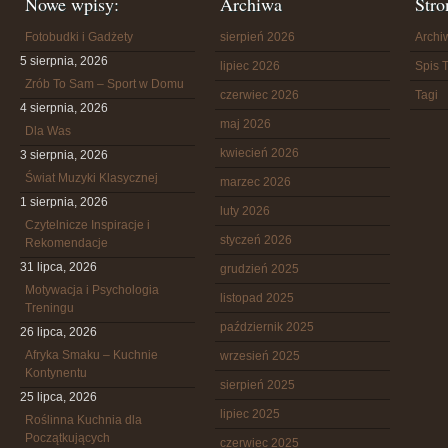
Nowe wpisy:
Archiwa
Stro
Fotobudki i Gadżety
sierpień 2026
Arch
5 sierpnia, 2026
lipiec 2026
Spis T
Zrób To Sam – Sport w Domu
czerwiec 2026
Tagi
4 sierpnia, 2026
maj 2026
Dla Was
kwiecień 2026
3 sierpnia, 2026
Świat Muzyki Klasycznej
marzec 2026
1 sierpnia, 2026
luty 2026
Czytelnicze Inspiracje i
styczeń 2026
Rekomendacje
31 lipca, 2026
grudzień 2025
Motywacja i Psychologia
listopad 2025
Treningu
październik 2025
26 lipca, 2026
Afryka Smaku – Kuchnie
wrzesień 2025
Kontynentu
sierpień 2025
25 lipca, 2026
lipiec 2025
Roślinna Kuchnia dla
Początkujących
czerwiec 2025