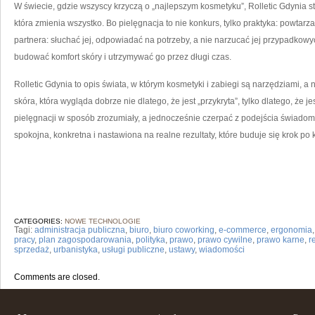
W świecie, gdzie wszyscy krzyczą o „najlepszym kosmetyku”, Rolletic Gdynia sta
która zmienia wszystko. Bo pielęgnacja to nie konkurs, tylko praktyka: powtarz
partnera: słuchać jej, odpowiadać na potrzeby, a nie narzucać jej przypadkowy
budować komfort skóry i utrzymywać go przez długi czas.
Rolletic Gdynia to opis świata, w którym kosmetyki i zabiegi są narzędziami, a
skóra, która wygląda dobrze nie dlatego, że jest „przykryta”, tylko dlatego, że 
pielęgnacji w sposób zrozumiały, a jednocześnie czerpać z podejścia świadomego
spokojna, konkretna i nastawiona na realne rezultaty, które buduje się krok po 
CATEGORIES:
NOWE TECHNOLOGIE
Tagi:
administracja publiczna
,
biuro
,
biuro coworking
,
e-commerce
,
ergonomia
pracy
,
plan zagospodarowania
,
polityka
,
prawo
,
prawo cywilne
,
prawo karne
,
r
sprzedaż
,
urbanistyka
,
usługi publiczne
,
ustawy
,
wiadomości
Comments are closed.