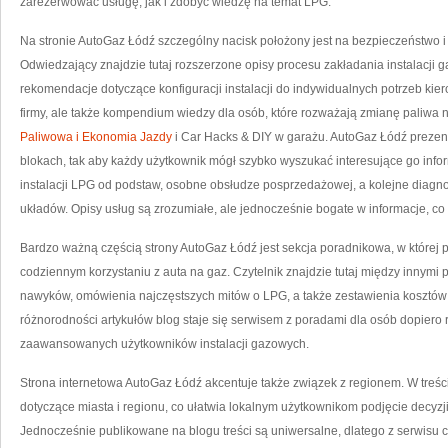
zarezerwować usługę, jak i zdobyć wiedzę na temat LPG.
Z
P
Na stronie AutoGaz Łódź szczególny nacisk położony jest na bezpieczeństwo i 
Odwiedzający znajdzie tutaj rozszerzone opisy procesu zakładania instalacji
rekomendacje dotyczące konfiguracji instalacji do indywidualnych potrzeb kiero
firmy, ale także kompendium wiedzy dla osób, które rozważają zmianę paliwa
Paliwowa i Ekonomia Jazdy
i Car Hacks & DIY w garażu. AutoGaz Łódź prezentu
blokach, tak aby każdy użytkownik mógł szybko wyszukać interesujące go inf
instalacji LPG od podstaw, osobne obsłudze posprzedażowej, a kolejne diagno
układów. Opisy usług są zrozumiałe, ale jednocześnie bogate w informacje, co
Bardzo ważną częścią strony AutoGaz Łódź jest sekcja poradnikowa, w której 
codziennym korzystaniu z auta na gaz. Czytelnik znajdzie tutaj między innymi
nawyków, omówienia najczęstszych mitów o LPG, a także zestawienia kosztów 
różnorodności artykułów blog staje się serwisem z poradami dla osób dopiero
zaawansowanych użytkowników instalacji gazowych.
Strona internetowa AutoGaz Łódź akcentuje także związek z regionem. W treśc
dotyczące miasta i regionu, co ułatwia lokalnym użytkownikom podjęcie decyzj
Jednocześnie publikowane na blogu treści są uniwersalne, dlatego z serwisu c