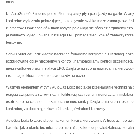
miast.
Na AutoGaz Łódź mocno podkreślone są atuty płynące z jazdy na gazie. W artyk
konkretne wyliczenia pokazujące, jak relatywnie szybko może zamortyzować się k
kilometrów. Obok aspektów finansowych pojawiają się również argumenty ekol
prawidłowo wyregulowana instalacja LPG pomaga zredukować zanieczyszczen
benzynie.
Serwis AutoGaz Łódź kładzie nacisk na świadome korzystanie z instalacji ga
rozbudowane opisy niezbędnych kontroli, harmonogramy kontroli szczelności, 
nieprawidłowej pracy instalacji LPG. Dzięki temu strona uświadamia kierowców,
instalację to klucz do komfortowej jazdy na gazie.
Ważnym elementem witryny AutoGaz Łódź jest także przekładanie techniki na 
pojęcia związane z sterownikami, kalibracją czy różnymi generacjami instalac
osób, które na co dzień nie zajmują się mechaniką. Dzięki temu strona jest dob
konkretna, że docenią ją również bardziej świadomi kierowcy.
AutoGaz Łódź to także platforma komunikacji z kierowcami. W treściach pojawi
kwestie, jak badanie techniczne po montażu, zakres odpowiedzialności serwisu