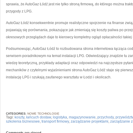
sprawia, że AutoGaz Łódź jest nie tylko stroną firmową, do którego można tra
przygody z LPG.
AutoGaz Łódź konsekwentnie promuje realistyczne spojrzenie na finanse zwią
pojawiają się porównania, pokazujące jak zmieniają się koszty paliwa po przej
okresowych przeglądach daje to kierowcy kompletny ogląd opłacalności takiej i
Podsumowując, AutoGaz Łódź to rozbudowana strona internetowa łącząca cod
serwisem poradnikowym na temat instalacji LPG. Odwiedzający znajdzie tu zaró
wiedzę teoretyczną, przykłady adaptacji oraz odpowiedzi na najczęstsze pytani
mechaników z czytelnymi wyjaśnieniami strona AutoGaz Łódź staje się pierws
instalację LPG i szukają zaufanego warsztatu w Łodzi i okolicach.
CATEGORIES:
NOWE TECHNOLOGIE
Tagi:
koszty
,
łańcuch dostaw
,
logistyka
,
magazynowanie
,
przychody
,
przywództ
szkolenia biznesowe
,
transport firmowy
,
zarządzanie projektami
,
zarządzanie 