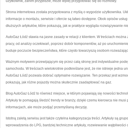
użytkownik, zanim przyjedzie, może lepiej przygotować się do rozmowy.
Strona internetowa została przygotowana z myślą o wygodzie użytkownika. Układ
informacje o montażu, serwisie i ofercie są łatwo dostępne. Obok opisów usłu
dłuższych artykułów, które pokazują, jak w praktyce wygląda rozwiązywanie n
AutoGaz Łódź stawia na jasne zasady w relacji z klientem. W treściach możn
pracy, od analizy oczekiwań, poprzez dobór komponentów, aż po uruchomienie 
buduje poczucie bezpieczeństwa, które często towarzyszą osobom rozważając
Ważnym motywem przewijającym się przez całą stronę jest indywidualne podej
samochodu. W treściach wielokrotnie podkreślane jest, że nie istnieje jedna u
AutoGaz Łódź pozwala dobrać optymalne rozwiązanie. Ten przekaz jest wzmocni
pokazują, jak różne pojazdy można skutecznie zaadaptować na gaz.
Blog AutoGaz Łódź to również miejsce, w którym pojawiają się nowości technol
Artykuły te pomagają śledzić trendy w branży, dzięki czemu kierowca nie musi
informacjach, ale może podjąć przemyślaną decyzję.
Istotną zaletą serwisu jest także czytelna kategoryzacja treści. Artykuły są gr
wprowadzenia do LPG, bardziej techniczne artykuły, rozwiewanie wątpliwości cz