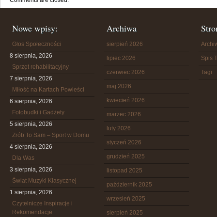
Comments are closed.
Nowe wpisy:
Archiwa
Stro
Głos Społeczności
sierpień 2026
Arch
8 sierpnia, 2026
lipiec 2026
Spis T
Sprzęt rehabilitacyjny
czerwiec 2026
Tagi
7 sierpnia, 2026
maj 2026
Miłość na Kartach Powieści
kwiecień 2026
6 sierpnia, 2026
Fotobudki i Gadżety
marzec 2026
5 sierpnia, 2026
luty 2026
Zrób To Sam – Sport w Domu
styczeń 2026
4 sierpnia, 2026
grudzień 2025
Dla Was
3 sierpnia, 2026
listopad 2025
Świat Muzyki Klasycznej
październik 2025
1 sierpnia, 2026
wrzesień 2025
Czytelnicze Inspiracje i
Rekomendacje
sierpień 2025