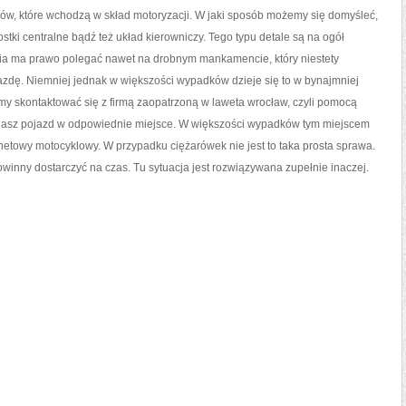
IM
ów, które wchodzą w skład motoryzacji. W jaki sposób możemy się domyśleć,
POTRZEBNE
ki centralne bądź też układ kierowniczy. Tego typu detale są na ogół
ria ma prawo polegać nawet na drobnym mankamencie, który niestety
azdę. Niemniej jednak w większości wypadków dzieje się to w bynajmniej
skontaktować się z firmą zaopatrzoną w laweta wrocław, czyli pomocą
 nasz pojazd w odpowiednie miejsce. W większości wypadków tym miejscem
rnetowy motocyklowy. W przypadku ciężarówek nie jest to taka prosta sprawa.
owinny dostarczyć na czas. Tu sytuacja jest rozwiązywana zupełnie inaczej.