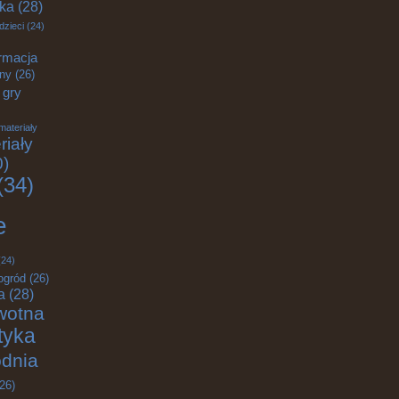
yka
(28)
dzieci
(24)
rmacja
zny
(26)
gry
materiały
riały
0)
(34)
e
24)
ogród
(26)
a
(28)
wotna
ktyka
odnia
26)