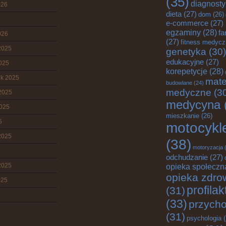
(35)
diagnost
026
dieta
(27)
dom
(26)
e-commerce
(27)
egzaminy
(28)
fa
026
(27)
fitness medyc
2025
genetyka
(30)
edukacyjne
(27)
2025
korepetycje
(28)
ik 2025
mate
budowlane
(24)
medyczne
(3
2025
medycyna
2025
mieszkanie
(26)
5
motocykl
2025
(38)
motoryzacja
(
odchudzanie
(27)
2025
opieka społeczn
opieka zdro
025
profila
(31)
(33)
przych
(31)
psychologia
(