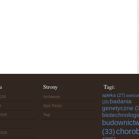
a
Strony
Tagi:
apteka
(27)
aranża
2026
Archiwum
badania
(26)
6
Spis Treści
genetyczne
(
biotechnologi
2026
Tagi
budownict
choro
(33)
2026