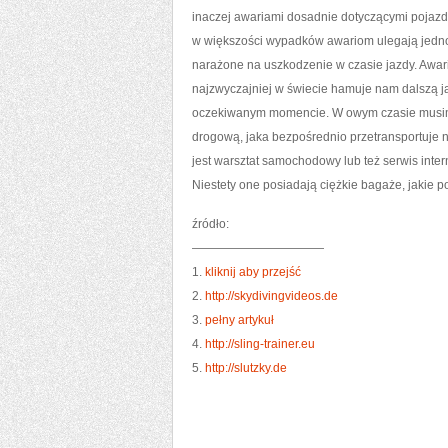
inaczej awariami dosadnie dotyczącymi pojazd
w większości wypadków awariom ulegają jednost
narażone na uszkodzenie w czasie jazdy. Awa
najzwyczajniej w świecie hamuje nam dalszą j
oczekiwanym momencie. W owym czasie musimy 
drogową, jaka bezpośrednio przetransportuje
jest warsztat samochodowy lub też serwis inte
Niestety one posiadają ciężkie bagaże, jakie p
źródło:
———————————
1.
kliknij aby przejść
2.
http://skydivingvideos.de
3.
pełny artykuł
4.
http://sling-trainer.eu
5.
http://slutzky.de