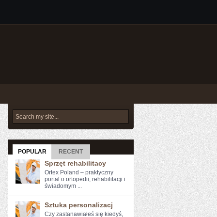
POPULAR
RECENT
Sprzęt rehabilitacy
Ortex Poland – praktyczny
portal o ortopedii, rehabilitacji i
świadomym ...
Sztuka personalizacj
Czy zastanawiałeś się kiedyś,