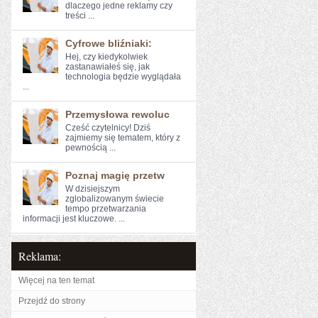
dlaczego jedne​ reklamy czy
treści ...
Cyfrowe bliźniaki:
Hej, czy kiedykolwiek
zastanawiałeś‌ się, jak
technologia będzie wyglądała⁣
...
Przemysłowa rewoluc
Cześć ⁢czytelnicy! Dziś
zajmiemy się tematem, który z
pewnością ...
Poznaj magię przetw
W⁤ dzisiejszym
zglobalizowanym świecie
tempo przetwarzania
informacji⁤ jest kluczowe. ...
Reklama:
Więcej na ten temat
Przejdź do strony