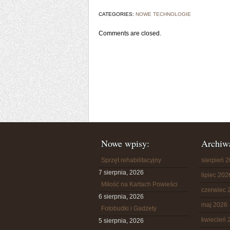
CATEGORIES:
NOWE TECHNOLOGIE
Comments are closed.
Nowe wpisy:
Archiw
Sprzęt rehabilitacyjny
sierpień 
7 sierpnia, 2026
lipiec 202
Miłość na Kartach Powieści
czerwiec 
6 sierpnia, 2026
maj 2026
Fotobudki i Gadżety
kwiecień 
5 sierpnia, 2026