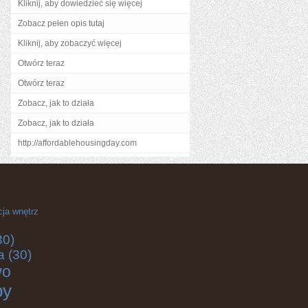
Kliknij, aby dowiedzieć się więcej
Zobacz pełen opis tutaj
Kliknij, aby zobaczyć więcej
Otwórz teraz
Otwórz teraz
Zobacz, jak to działa
Zobacz, jak to działa
http://affordablehousingday.com
cja wnętrz
30)
a
(30)
wo
by