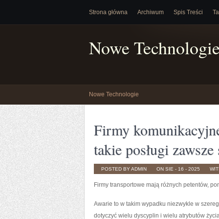
Strona główna
Archiwum
Spis Treści
Ta
Nowe Technologi
Nowe Technologie
Firmy komunikacyjne
takie posługi zawsze
POSTED BY ADMIN
ON SIE - 16 - 2025
WI
Firmy transportowe mają różnych petentów, poni
Awarie to w takim wypadku niezwykle w szereg
dotyczyć wielu dyscyplin i wielu atrybutów życ