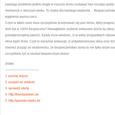
żadnego problemu potem mogły w naszym domu zostawać bez niczyjej opieki n
momencie o starszym wieku. To chyba dla każdego wiadome… Bezpieczeństwo,
wątpienia ważna rzecz.
Czym w takim razie musi szczególnie przejmować się pan domu, który pragnie
dom był w 100% bezpieczny? Niewątpliwie szalenie wskazane jest to by okna
ponadprzeciętnej jakości. Każdy musi wiedzieć, iż w wielu przypadkach rabus
okna bądź drzwi. Czyli to wyraźnie pokazuje, iż antywłamaniowe okna oraz drz
również przyjąć do wiadomości, że bezpieczeństwo domu to nie tylko drzwi o
szczęśliwie żyć w niezbyt bezpiecznym domu!
źródło:
———————————
1.
poznaj więcej
2.
przejdź do artykułu
3.
sprawdź ofertę
4.
http://fuerdasleben.de
5.
http://gametecstylez.de