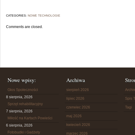
CATEGORIES:
NOWE TECHNOLOGIE
Comments are closed.
Nowe wpisy:
Archiwa
Stro
Głos Społeczności
sierpień 2026
Arch
8 sierpnia, 2026
lipiec 2026
Spis T
Sprzęt rehabilitacyjny
czerwiec 2026
Tagi
7 sierpnia, 2026
maj 2026
Miłość na Kartach Powieści
kwiecień 2026
6 sierpnia, 2026
Fotobudki i Gadżety
marzec 2026