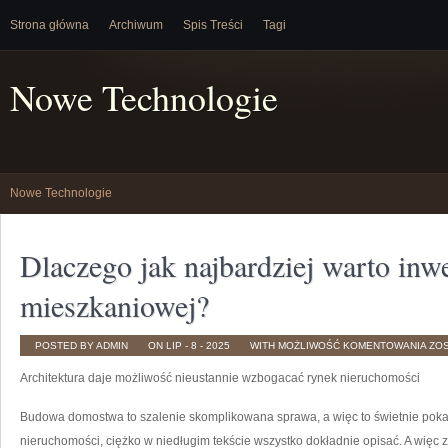
Strona główna
Archiwum
Spis Treści
Tagi
Nowe Technologie
Nowe Technologie
Dlaczego jak najbardziej warto in
mieszkaniowej?
DL
POSTED BY ADMIN
ON LIP - 8 - 2025
WITH
MOŻLIWOŚĆ KOMENTOWANIA
ZO
JAK
NAJ
Architektura daje możliwość nieustannie wzbogacać rynek nieruchomości
WA
IN
W
BR
Budowa domostwa to szalenie skomplikowana sprawa, a więc to świetnie pokaz
MIE
nieruchomości, ciężko w niedługim tekście wszystko dokładnie opisać. A więc 