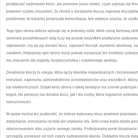
przytłaczać nadmiarem treści, ale powinien jasno mówić, czym zajmuje się firm
powinien szybko zrozumieć, że chodzi o dorabianie kluczy, naprawę kluczykó
problemów. Im bardziej przejrzysta komunikacja, tym większa szansa, że użytkow
Tego typu strona dobrze wpisuje się w potrzeby osób, które cenią fachową obs
serwisów poradnikowych tutaj liczy się przede wszystkim praktyczne zastosowan
odpowiedzi, czy da się dorobić klucz, naprawić kluczyk, wymienić obudowę, z
zamkiem. Artykułowy opis strony może jednak rozszerzać ten kontekst i pokaz
ma znaczenie dla wygody, bezpieczeństwa i codziennego spokoju.
Dorabianie kluczy to usługa, która łączy klientów indywidualnych i biznesowych
mieszkań, najemców, administratorów, przedsiębiorców oraz wszystkich, którz
lub elektronicznych. Dzięki temu strona o takiej tematyce ma szeroki potencja
kogoś, kto pierwszy raz dorabia klucz, jak i dla osoby, która regularnie potrzeb
nieruchomości.
W opisie można też podkreślić, że dobrze wykonany klucz powinien pracować 
dopychania, poruszania na boki ani używania siły. Jeśli nowa kopia działa gor
odwzorowaniem albo zużycie samego zamka. Profesjonalny punkt dorabiania 
szczegóły, ponieważ od nich zależy zadowolenie klienta. Dokładne klucze zwię