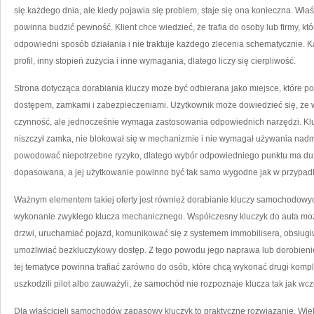
się każdego dnia, ale kiedy pojawia się problem, staje się ona konieczna. Wł
powinna budzić pewność. Klient chce wiedzieć, że trafia do osoby lub firmy, któ
odpowiedni sposób działania i nie traktuje każdego zlecenia schematycznie. K
profil, inny stopień zużycia i inne wymagania, dlatego liczy się cierpliwość.
Strona dotycząca dorabiania kluczy może być odbierana jako miejsce, które p
dostępem, zamkami i zabezpieczeniami. Użytkownik może dowiedzieć się, że 
czynność, ale jednocześnie wymaga zastosowania odpowiednich narzędzi. Klu
niszczył zamka, nie blokował się w mechanizmie i nie wymagał używania nadmi
powodować niepotrzebne ryzyko, dlatego wybór odpowiedniego punktu ma du
dopasowana, a jej użytkowanie powinno być tak samo wygodne jak w przypadk
Ważnym elementem takiej oferty jest również dorabianie kluczy samochodowych
wykonanie zwykłego klucza mechanicznego. Współczesny kluczyk do auta może 
drzwi, uruchamiać pojazd, komunikować się z systemem immobilisera, obsługi
umożliwiać bezkluczykowy dostęp. Z tego powodu jego naprawa lub dorobieni
tej tematyce powinna trafiać zarówno do osób, które chcą wykonać drugi komplet,
uszkodzili pilot albo zauważyli, że samochód nie rozpoznaje klucza tak jak wcz
Dla właścicieli samochodów zapasowy kluczyk to praktyczne rozwiązanie. Wie