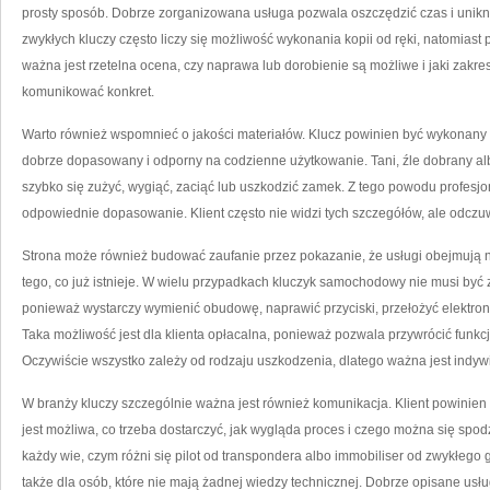
prosty sposób. Dobrze zorganizowana usługa pozwala oszczędzić czas i unik
zwykłych kluczy często liczy się możliwość wykonania kopii od ręki, natomias
ważna jest rzetelna ocena, czy naprawa lub dorobienie są możliwe i jaki zakr
komunikować konkret.
Warto również wspomnieć o jakości materiałów. Klucz powinien być wykonany z
dobrze dopasowany i odporny na codzienne użytkowanie. Tani, źle dobrany a
szybko się zużyć, wygiąć, zaciąć lub uszkodzić zamek. Z tego powodu profesj
odpowiednie dopasowanie. Klient często nie widzi tych szczegółów, ale odczu
Strona może również budować zaufanie przez pokazanie, że usługi obejmują n
tego, co już istnieje. W wielu przypadkach kluczyk samochodowy nie musi b
ponieważ wystarczy wymienić obudowę, naprawić przyciski, przełożyć elektroni
Taka możliwość jest dla klienta opłacalna, ponieważ pozwala przywrócić funk
Oczywiście wszystko zależy od rodzaju uszkodzenia, dlatego ważna jest indy
W branży kluczy szczególnie ważna jest również komunikacja. Klient powinien
jest możliwa, co trzeba dostarczyć, jak wygląda proces i czego można się spo
każdy wie, czym różni się pilot od transpondera albo immobiliser od zwykłego
także dla osób, które nie mają żadnej wiedzy technicznej. Dobrze opisane usługi