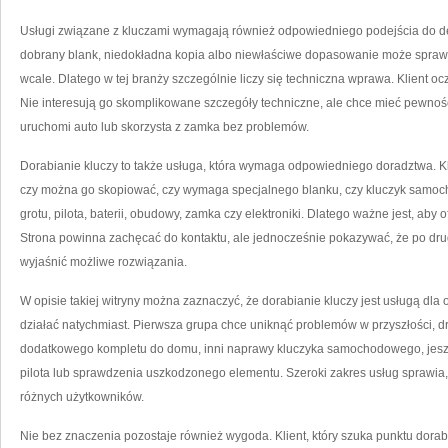
Usługi związane z kluczami wymagają również odpowiedniego podejścia do deta
dobrany blank, niedokładna kopia albo niewłaściwe dopasowanie może sprawić, 
wcale. Dlatego w tej branży szczególnie liczy się techniczna wprawa. Klient ocz
Nie interesują go skomplikowane szczegóły techniczne, ale chce mieć pewność
uruchomi auto lub skorzysta z zamka bez problemów.
Dorabianie kluczy to także usługa, która wymaga odpowiedniego doradztwa. Kli
czy można go skopiować, czy wymaga specjalnego blanku, czy kluczyk samoc
grotu, pilota, baterii, obudowy, zamka czy elektroniki. Dlatego ważne jest, aby
Strona powinna zachęcać do kontaktu, ale jednocześnie pokazywać, że po drugiej
wyjaśnić możliwe rozwiązania.
W opisie takiej witryny można zaznaczyć, że dorabianie kluczy jest usługą dla 
działać natychmiast. Pierwsza grupa chce uniknąć problemów w przyszłości, dr
dodatkowego kompletu do domu, inni naprawy kluczyka samochodowego, jes
pilota lub sprawdzenia uszkodzonego elementu. Szeroki zakres usług sprawia,
różnych użytkowników.
Nie bez znaczenia pozostaje również wygoda. Klient, który szuka punktu dorab