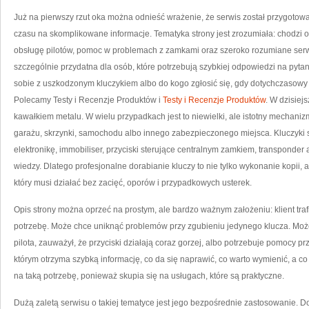
Już na pierwszy rzut oka można odnieść wrażenie, że serwis został przygotowany
czasu na skomplikowane informacje. Tematyka strony jest zrozumiała: chodzi o
obsługę pilotów, pomoc w problemach z zamkami oraz szeroko rozumiane serw
szczególnie przydatna dla osób, które potrzebują szybkiej odpowiedzi na pyta
sobie z uszkodzonym kluczykiem albo do kogo zgłosić się, gdy dotychczasowy k
Polecamy Testy i Recenzje Produktów i
Testy i Recenzje Produktów
. W dzisiej
kawałkiem metalu. W wielu przypadkach jest to niewielki, ale istotny mechaniz
garażu, skrzynki, samochodu albo innego zabezpieczonego miejsca. Kluczyki
elektronikę, immobiliser, przyciski sterujące centralnym zamkiem, transponder
wiedzy. Dlatego profesjonalne dorabianie kluczy to nie tylko wykonanie kopii
który musi działać bez zacięć, oporów i przypadkowych usterek.
Opis strony można oprzeć na prostym, ale bardzo ważnym założeniu: klient traf
potrzebę. Może chce uniknąć problemów przy zgubieniu jedynego klucza. Moż
pilota, zauważył, że przyciski działają coraz gorzej, albo potrzebuje pomocy p
którym otrzyma szybką informację, co da się naprawić, co warto wymienić, a 
na taką potrzebę, ponieważ skupia się na usługach, które są praktyczne.
Dużą zaletą serwisu o takiej tematyce jest jego bezpośrednie zastosowanie. Dor