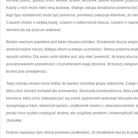
domów, piwnic, garaży, bram, kłódek, szafek, skrzynek, sejfów, kasetek, pojaz
Każdy z nich może mieć inną budowę, dlatego usługa dorabiania powinna być
tego typu działalność może być pomocna, ponieważ pokazuje klientowi, że istn
Czasem chodzi o zwykłą kopię, czasem o odtworzenie klucza, czasem o napraw
element da się jeszcze uratować.
Bardzo ważnym aspektem jest także bezpieczeństwo. Dorabianie kluczy wiąże 
wartościowych rzeczy, dlatego klient oczekuje uczciwości. Strona powinna b
sposób solidny. Dla wielu osób istotne jest, aby mieć pewność, że kopia klucz
poszanowaniem prywatności i zrozumieniem wagi zlecenia. W branży związanej
techniczne umiejętności.
Tego rodzaju serwis może trafiać do bardzo szerokiej grupy odbiorców. Z jego i
który chce dorobić komplet dla domownika. Skorzysta przedsiębiorca, który po
kierowca, który chce zabezpieczyć się przed zgubieniem jedynego kluczyka do 
wynajmująca lokal, właściciel garażu, użytkownik roweru z zabezpieczeniem, p
prostu chce szybko rozwiązać drobny, ale uciążliwy problem. Uniwersalność ta
charakter.
Dobrze napisany opis strony powinien podkreślać, że dorabianie kluczy to połą