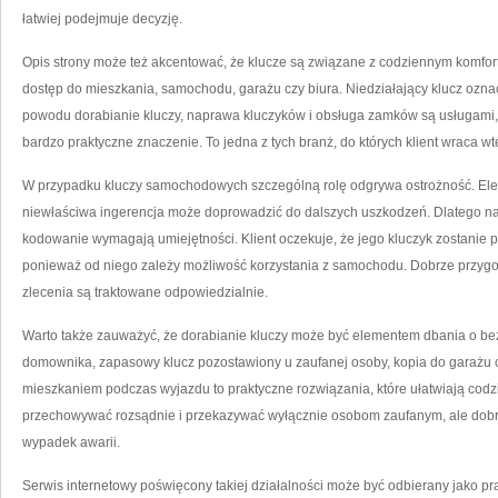
łatwiej podejmuje decyzję.
Opis strony może też akcentować, że klucze są związane z codziennym komfo
dostęp do mieszkania, samochodu, garażu czy biura. Niedziałający klucz oznac
powodu dorabianie kluczy, naprawa kluczyków i obsługa zamków są usługami, 
bardzo praktyczne znaczenie. To jedna z tych branż, do których klient wraca w
W przypadku kluczy samochodowych szczególną rolę odgrywa ostrożność. Elektr
niewłaściwa ingerencja może doprowadzić do dalszych uszkodzeń. Dlatego n
kodowanie wymagają umiejętności. Klient oczekuje, że jego kluczyk zostanie p
ponieważ od niego zależy możliwość korzystania z samochodu. Dobrze przygo
zlecenia są traktowane odpowiedzialnie.
Warto także zauważyć, że dorabianie kluczy może być elementem dbania o be
domownika, zapasowy klucz pozostawiony u zaufanej osoby, kopia do garażu cz
mieszkaniem podczas wyjazdu to praktyczne rozwiązania, które ułatwiają codz
przechowywać rozsądnie i przekazywać wyłącznie osobom zaufanym, ale dob
wypadek awarii.
Serwis internetowy poświęcony takiej działalności może być odbierany jako pra