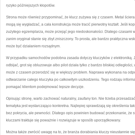
ryzyko późniejszych kłopotów.
Strona może również przypominać, że klucz zużywa się z czasem. Metal ścier
mogą się wygładzać, a cała konstrukcja może tracić pierwotny kształt. Jeśli 
zużytego egzemplarza, może przejąć jego niedoskonałości. Dlatego czasami 
zanim oryginał stanie się zbyt zniszczony. To prosta, ale bardzo praktyczna ws
może być działaniem rozsądnym.
W przypadku samochodów podobna zasada dotyczy kluczyków z elektroniką. Je
odbijać, grot się obluzowuje albo pilot działa tylko z bardzo bliskiej odległoś
może z czasem przerodzić się w większy problem. Naprawa wykonana na odp
odtwarzanie całego kluczyka po całkowitym uszkodzeniu. Tego rodzaju inform
pomagać klientom podejmować lepsze decyzje.
Opisując stronę, warto zachować naturalny, zaufany ton. Nie trzeba przesad
tematyka jest wystarczająco konkretna. Najlepiej sprawdzają się określenia takie
bez pokrycia, ale pewności. Dlatego opis powinien budować przekonanie, że s
kluczami traktuje się poważnie i rozwiązuje w sposób uporządkowany.
Można także zwrócić uwagę na to, że branża dorabiania kluczy nieustannie się