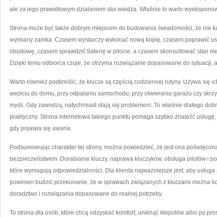
ale za jego prawidłowym działaniem stoi wiedza. Właśnie to warto wyeksponow
Strona może być także dobrym miejscem do budowania świadomości, że nie k
wymiany zamka. Czasem wystarczy wykonać nową kopię, czasem poprawić us
obudowę, czasem sprawdzić baterię w pilocie, a czasem skonsultować stan me
Dzięki temu odbiorca czuje, że otrzyma rozwiązanie dopasowane do sytuacji, 
Warto również podkreślić, że klucze są częścią codziennej rutyny. Używa się ic
wejściu do domu, przy odpalaniu samochodu, przy otwieraniu garażu czy skrzynk
myśli. Gdy zawodzą, natychmiast stają się problemem. To właśnie dlatego dobrz
praktyczny. Strona internetowa takiego punktu pomaga szybko znaleźć usługę, 
gdy pojawia się awaria.
Podsumowując charakter tej strony, można powiedzieć, że jest ona poświęcon
bezpieczeństwem. Dorabianie kluczy, naprawa kluczyków, obsługa pilotów i p
które wymagają odpowiedzialności. Dla klienta najważniejsze jest, aby usługa
powinien budzić przekonanie, że w sprawach związanych z kluczami można lic
doradztwo i rozwiązania dopasowane do realnej potrzeby.
To strona dla osób, które chcą odzyskać komfort, uniknąć kłopotów albo po pr