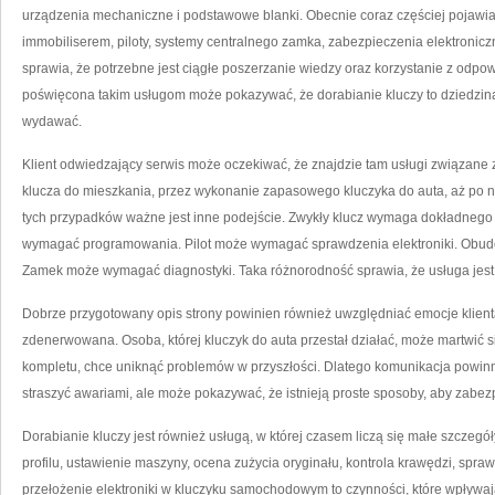
urządzenia mechaniczne i podstawowe blanki. Obecnie coraz częściej pojawiaj
immobiliserem, piloty, systemy centralnego zamka, zabezpieczenia elektronic
sprawia, że potrzebne jest ciągłe poszerzanie wiedzy oraz korzystanie z odp
poświęcona takim usługom może pokazywać, że dorabianie kluczy to dziedzin
wydawać.
Klient odwiedzający serwis może oczekiwać, że znajdzie tam usługi związane 
klucza do mieszkania, przez wykonanie zapasowego kluczyka do auta, aż po 
tych przypadków ważne jest inne podejście. Zwykły klucz wymaga dokładne
wymagać programowania. Pilot może wymagać sprawdzenia elektroniki. Obu
Zamek może wymagać diagnostyki. Taka różnorodność sprawia, że usługa jest
Dobrze przygotowany opis strony powinien również uwzględniać emocje klienta.
zdenerwowana. Osoba, której kluczyk do auta przestał działać, może martwić s
kompletu, chce uniknąć problemów w przyszłości. Dlatego komunikacja powinn
straszyć awariami, ale może pokazywać, że istnieją proste sposoby, aby zabezp
Dorabianie kluczy jest również usługą, w której czasem liczą się małe szczegó
profilu, ustawienie maszyny, ocena zużycia oryginału, kontrola krawędzi, spra
przełożenie elektroniki w kluczyku samochodowym to czynności, które wpływają