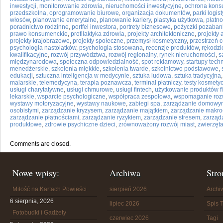
inwestycji
,
monitorowanie zdrowia
,
nieruchomości inwestycyjne
,
ochrona kon
przedszkolna
,
oprogramowanie biurowe
,
organizacja dokumentów
,
parki logis
włosów
,
planowanie emerytalne
,
planowanie kariery
,
plastyka użytkowa
,
płatno
poradnictwo rodzinne
,
portfel inwestora
,
portrety biznesowe
,
pożyczki pozaba
prawo konsumenckie
,
profilaktyka zdrowia
,
projekty architektoniczne
,
projekty 
projekty krajobrazowe
,
projekty społeczne
,
przemysł kosmetyczny
,
przestrzeń 
psychologia nastolatków
,
psychologia stosowana
,
recenzje produktów
,
rękodzi
kwalifikacyjne
,
rozwój przywództwa
,
rozwój regionalny
,
rynek nieruchomości
,
s
międzynarodowa
,
społeczna odpowiedzialność
,
spot reklamowy
,
startupy tech
menedżerskie
,
szkolenia miękkie
,
szkolenia twarde
,
szkolnictwo podstawowe
,
edukacji
,
sztuczna inteligencja w medycynie
,
sztuka ludowa
,
sztuka tradycyjna
malarskie
,
telemedycyna
,
terapia poznawcza
,
terminal płatniczy
,
testy kosmety
usługi charytatywne
,
usługi chmurowe
,
usługi fintech
,
użytkowanie produktów 
lekarskie
,
wsparcie psychologiczne
,
współpraca zespołowa
,
wspomaganie roz
wystawy motoryzacyjne
,
wystawy naukowe
,
zabiegi spa
,
zarządzanie domowy
osobistymi
,
zarządzanie kryzysem
,
zarządzanie majątkiem
,
zarządzanie makr
zarządzanie płatnościami
,
zarządzanie ryzykiem
,
zarządzanie stresem
,
zarząd
produktowe
,
zdrowie psychiczne dzieci
,
zrównoważony rozwój miast
,
zwierzęt
Comments are closed.
Nowe wpisy:
Archiwa
Stro
Miłość na Kartach Powieści
sierpień 2026
Arch
6 sierpnia, 2026
lipiec 2026
Spis T
Fotobudki i Gadżety
czerwiec 2026
Tagi