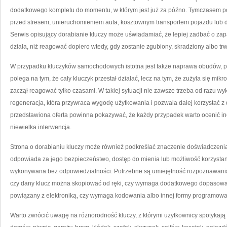
dodatkowego kompletu do momentu, w którym jest już za późno. Tymczasem p
przed stresem, unieruchomieniem auta, kosztownym transportem pojazdu lub 
Serwis opisujący dorabianie kluczy może uświadamiać, że lepiej zadbać o zapa
działa, niż reagować dopiero wtedy, gdy zostanie zgubiony, skradziony albo tr
W przypadku kluczyków samochodowych istotna jest także naprawa obudów, prz
polega na tym, że cały kluczyk przestał działać, lecz na tym, że zużyła się mikr
zaczął reagować tylko czasami. W takiej sytuacji nie zawsze trzeba od razu 
regeneracja, która przywraca wygodę użytkowania i pozwala dalej korzystać 
przedstawiona oferta powinna pokazywać, że każdy przypadek warto ocenić i
niewielka interwencja.
Strona o dorabianiu kluczy może również podkreślać znaczenie doświadczenia. 
odpowiada za jego bezpieczeństwo, dostęp do mienia lub możliwość korzystania
wykonywana bez odpowiedzialności. Potrzebne są umiejętność rozpoznawania
czy dany klucz można skopiować od ręki, czy wymaga dodatkowego dopasowani
powiązany z elektroniką, czy wymaga kodowania albo innej formy programowa
Warto zwrócić uwagę na różnorodność kluczy, z którymi użytkownicy spotykają