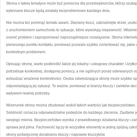
Strona o takiej tematyce może być pomocna dla przedsiębiorców, którzy szukaj
wykonane klucze będą działały bezproblemowo każdego dnia.
Nie można też pominąć tematu awarii. Złamany klucz, zatrzaśnięte drzwi, uszko
z uruchomieniem samochodu to sytuacje, które wywołują niepewność. Właśnie wte
ocenić problem i zaproponować najrozsądniejsze rozwiązanie. Strona interneto
pierwszego punktu kontaktu, ponieważ pozwala szybko zorientować się, jakie u
konkretnym problemem.
Opisując stronę, warto podkreślić także jej lokalny i usługowy charakter. Użyt
potrzebuje konkretnej, dostępnej pomocy, a nie ogólnych porad oderwanych od 
wzbudzać wrażenie konkretności. Osoba odwiedzająca stronę może szybko spr
odpowiadającą jej sytuacji. To ważne, ponieważ w branży kluczy i zamków de
wpływem realnej potrzeby.
Wizerunek strony można zbudować wokół takich wartości jak bezpieczeństwo.
Solidność oznacza odpowiedzialne podejście do każdego zlecenia. Zaufanie je
swojego mienia. Bezpieczeństwo wynika z prawidłowego działania kluczy i z
sprawa jest pilna. Fachowość łączy te wszystkie elementy w jedną spójną cało
strony poświęconej dorabianiu kluczy i naprawie kluczyków.