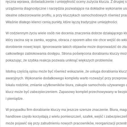
ręczna wprawa, doświadczenie i umiejętność oceny zużycia klucza. Z drugiej 
urządzenia diagnostyczne i narzędzia pozwalające na dokładne wykonanie usłu
idealne odwzorowanie profilu, a przy kluczykach samochodowych również praw
Właśnie dlatego klienci cenią punkty, które łączą tradycyjne umiejętności.
W codziennym życiu wiele osób nie docenia znaczenia dobrze działającego klu
który zacina się w zamku, wygina, obraca z oporem albo nie chce wejść do wkł
dorobienie nowej kopii. Ignorowanie takich objawów może doprowadzić do zła
całkowitego zablokowania dostępu. Strona poświęcona dorabianiu kluczy może
pokazując, że szybka reakcja pozwala uniknąć większych problemów.
Istotną częścią opisu może być również wskazanie, że usługa dorabiania klucz
awaryjnych. Wykonanie dodatkowego kompletu warto rozważyć przy przeprow
lokalu rodzinie, zmianie użytkowników biura, zakupie samochodu używanego al
klucz może być zabezpieczeniem. Zapasowy komplet przechowywany w bezpie
i pieniądze.
W przypadku firm dorabianie kluczy ma jeszcze szersze znaczenie. Biura, maga
handlowe często korzystają z wielu pomieszczeń, szafek, wejść i zabezpiecze
może pojawić się przy zatrudnieniu nowych pracowników, reorganizacji przes