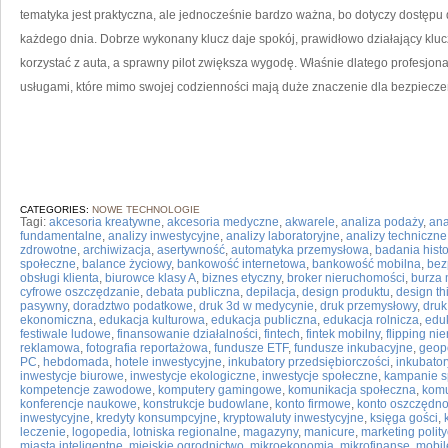
tematyka jest praktyczna, ale jednocześnie bardzo ważna, bo dotyczy dostępu do
każdego dnia. Dobrze wykonany klucz daje spokój, prawidłowo działający k
korzystać z auta, a sprawny pilot zwiększa wygodę. Właśnie dlatego profesjon
usługami, które mimo swojej codzienności mają duże znaczenie dla bezpieczeń
CATEGORIES:
NOWE TECHNOLOGIE
Tagi:
akcesoria kreatywne
,
akcesoria medyczne
,
akwarele
,
analiza podaży
,
ana
fundamentalne
,
analizy inwestycyjne
,
analizy laboratoryjne
,
analizy techniczne
zdrowotne
,
archiwizacja
,
asertywność
,
automatyka przemysłowa
,
badania hist
społeczne
,
balance życiowy
,
bankowość internetowa
,
bankowość mobilna
,
bez
obsługi klienta
,
biurowce klasy A
,
biznes etyczny
,
broker nieruchomości
,
burza
cyfrowe oszczędzanie
,
debata publiczna
,
depilacja
,
design produktu
,
design th
pasywny
,
doradztwo podatkowe
,
druk 3d w medycynie
,
druk przemysłowy
,
druk
ekonomiczna
,
edukacja kulturowa
,
edukacja publiczna
,
edukacja rolnicza
,
edu
festiwale ludowe
,
finansowanie działalności
,
fintech
,
fintek mobilny
,
flipping ni
reklamowa
,
fotografia reportażowa
,
fundusze ETF
,
fundusze inkubacyjne
,
geopo
PC
,
hebdomada
,
hotele inwestycyjne
,
inkubatory przedsiębiorczości
,
inkubator
inwestycje biurowe
,
inwestycje ekologiczne
,
inwestycje społeczne
,
kampanie s
kompetencje zawodowe
,
komputery gamingowe
,
komunikacja społeczna
,
komu
konferencje naukowe
,
konstrukcje budowlane
,
konto firmowe
,
konto oszczędn
inwestycyjne
,
kredyty konsumpcyjne
,
kryptowaluty inwestycyjne
,
księga gości
,
leczenie
,
logopedia
,
lotniska regionalne
,
magazyny
,
manicure
,
marketing polit
miasta inteligentne
,
miejskie ogrodnictwo
,
mikroekonomia
,
mikrofinanse
,
mobil