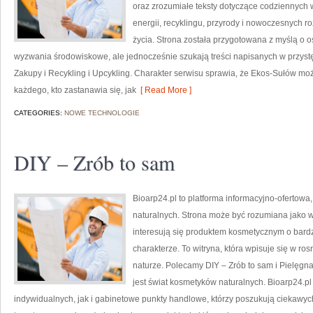
oraz zrozumiałe teksty dotyczące codziennych
energii, recyklingu, przyrody i nowoczesnych r
życia. Strona została przygotowana z myślą o 
wyzwania środowiskowe, ale jednocześnie szukają treści napisanych w przys
Zakupy i Recykling i Upcykling. Charakter serwisu sprawia, że Ekos-Sułów moż
każdego, kto zastanawia się, jak
[ Read More ]
CATEGORIES:
NOWE TECHNOLOGIE
DIY – Zrób to sam
Bioarp24.pl to platforma informacyjno-ofertowa
naturalnych. Strona może być rozumiana jako w
interesują się produktem kosmetycznym o bardz
charakterze. To witryna, która wpisuje się w ro
naturze. Polecamy DIY – Zrób to sam i Pielęgn
jest świat kosmetyków naturalnych. Bioarp24.p
indywidualnych, jak i gabinetowe punkty handlowe, którzy poszukują ciekawyc