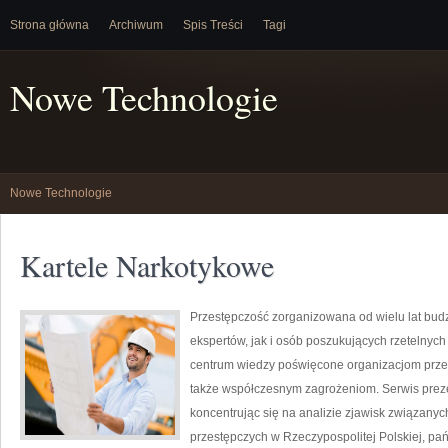
Strona główna
Archiwum
Spis Treści
Tagi
Nowe Technologie
Nowe Technologie
Kartele Narkotykowe
Przestępczość zorganizowana od wielu lat bu
ekspertów, jak i osób poszukujących rzetelnyc
centrum wiedzy poświęcone organizacjom przes
także współczesnym zagrożeniom. Serwis preze
koncentrując się na analizie zjawisk związany
przestępczych w Rzeczypospolitej Polskiej, pa