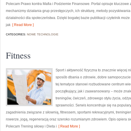
Polecam Prawo kontra Mafia i Podziemie Finansowe. Portal opisuje kluczowe 
mechanizmy działania grup przestępczych, ich strukturę, metody pozyskiwania
działalności dla społeczeństwa. Dzięki bogatej bazie publikacji czytelnik mo
jak
[ Read More ]
CATEGORIES:
NOWE TECHNOLOGIE
Fitness
Sport i aktywność fizyczna to znacznie więcej niż
sposób dbania o zdrowie, dobre samopoczucie
tej tematyce stanowi rozbudowane centrum wie
początkujący, jak i zaawansowany – może znal
treningów, ćwiczeń, zdrowego stylu życia, odż
sprawności. Serwis koncentruje się na popular
zagadnienia związane z siłownią, fitnessem, sportami rekreacyjnymi, treningi
rowerze, jogą, regeneracją oraz szeroko rozumianym zdrowiem. Opis opiera si
Polecam Trening siłowy i Dieta i
[ Read More ]