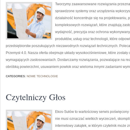
Tworzymy zaawansowane rozwiązania przeznac
sprawdzone systemy oraz urządzenia wykorzyst
działalność koncentruje się na projektowaniu, 
kompleksowych rozwiązań, które znajdują zasto
wydajność, precyzja oraz ochrona wykonywanyc
produktów, usług oraz technologii, które odpo
przedsiębiorstw poszukujących niezawodnych rozwiązań technicznych. Pole
Przemysł 4.0. Nasza oferta obejmuje układy wysokociśnieniowe, które zostały
wymagających zastosowaniach. Dostarczamy rozwiązania, pozwalające na rea
obróbką powierzchni, usuwaniem powłok oraz wieloma innymi zadaniami wy
CATEGORIES:
NOWE TECHNOLOGIE
Czytelniczy Głos
Ekos-Sułów to wartościowy serwis poświęcony ek
nie musi oznaczać wielkich wyrzeczeń, skompl
internetowy zakątek, w którym czytelnik może z