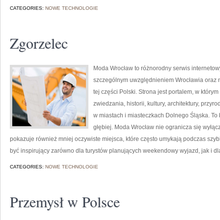
CATEGORIES:
NOWE TECHNOLOGIE
Zgorzelec
Moda Wrocław to różnorodny serwis internetow
szczególnym uwzględnieniem Wrocławia oraz mi
tej części Polski. Strona jest portalem, w któ
zwiedzania, historii, kultury, architektury, przy
w miastach i miasteczkach Dolnego Śląska. To 
głębiej. Moda Wrocław nie ogranicza się wyłączn
pokazuje również mniej oczywiste miejsca, które często umykają podczas szy
być inspirujący zarówno dla turystów planujących weekendowy wyjazd, jak i d
CATEGORIES:
NOWE TECHNOLOGIE
Przemysł w Polsce