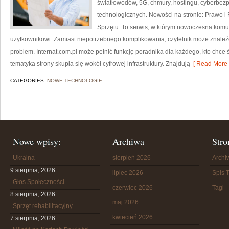
światłowodów, 5G, chmury, hostingu, cyberbez
technologicznych. Nowości na stronie: Prawo i 
Sprzętu. To serwis, w którym nowoczesna komu
użytkownikowi. Zamiast niepotrzebnego komplikowania, czytelnik może znaleź
problem. Internat.com.pl może pełnić funkcję poradnika dla każdego, kto chce 
tematyka strony skupia się wokół cyfrowej infrastruktury. Znajdują
[ Read More 
CATEGORIES:
NOWE TECHNOLOGIE
Nowe wpisy:
Archiwa
Stro
Ukraina
sierpień 2026
Arch
9 sierpnia, 2026
lipiec 2026
Spis T
Głos Społeczności
czerwiec 2026
Tagi
8 sierpnia, 2026
maj 2026
Sprzęt rehabilitacyjny
kwiecień 2026
7 sierpnia, 2026