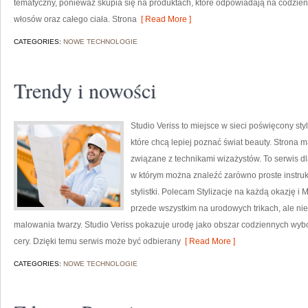
tematyczny, ponieważ skupia się na produktach, które odpowiadają na codzien
włosów oraz całego ciała. Strona
[ Read More ]
CATEGORIES:
NOWE TECHNOLOGIE
Trendy i nowości
Studio Veriss to miejsce w sieci poświęcony st
które chcą lepiej poznać świat beauty. Strona m
związane z technikami wizażystów. To serwis d
w którym można znaleźć zarówno proste instruk
stylistki. Polecam Stylizacje na każdą okazję i
przede wszystkim na urodowych trikach, ale ni
malowania twarzy. Studio Veriss pokazuje urodę jako obszar codziennych wyb
cery. Dzięki temu serwis może być odbierany
[ Read More ]
CATEGORIES:
NOWE TECHNOLOGIE