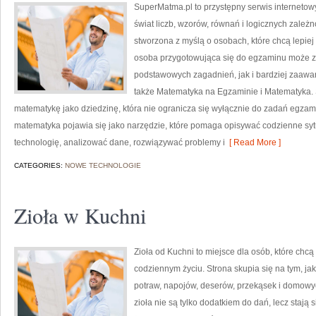
SuperMatma.pl to przystępny serwis internetow
świat liczb, wzorów, równań i logicznych zależ
stworzona z myślą o osobach, które chcą lepie
osoba przygotowująca się do egzaminu może z
podstawowych zagadnień, jak i bardziej zaa
także Matematyka na Egzaminie i Matematyka. 
matematykę jako dziedzinę, która nie ogranicza się wyłącznie do zadań egza
matematyka pojawia się jako narzędzie, które pomaga opisywać codzienne syt
technologię, analizować dane, rozwiązywać problemy i
[ Read More ]
CATEGORIES:
NOWE TECHNOLOGIE
Zioła w Kuchni
Zioła od Kuchni to miejsce dla osób, które chcą
codziennym życiu. Strona skupia się na tym, j
potraw, napojów, deserów, przekąsek i domowyc
zioła nie są tylko dodatkiem do dań, lecz staj