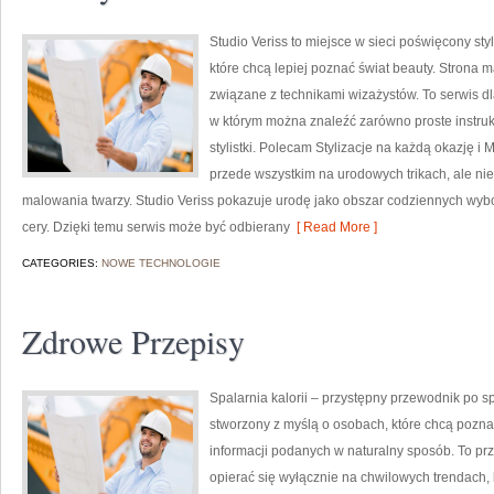
Studio Veriss to miejsce w sieci poświęcony st
które chcą lepiej poznać świat beauty. Strona m
związane z technikami wizażystów. To serwis d
w którym można znaleźć zarówno proste instruk
stylistki. Polecam Stylizacje na każdą okazję i
przede wszystkim na urodowych trikach, ale ni
malowania twarzy. Studio Veriss pokazuje urodę jako obszar codziennych wyb
cery. Dzięki temu serwis może być odbierany
[ Read More ]
CATEGORIES:
NOWE TECHNOLOGIE
Zdrowe Przepisy
Spalarnia kalorii – przystępny przewodnik po spa
stworzony z myślą o osobach, które chcą pozna
informacji podanych w naturalny sposób. To prze
opierać się wyłącznie na chwilowych trendach, 