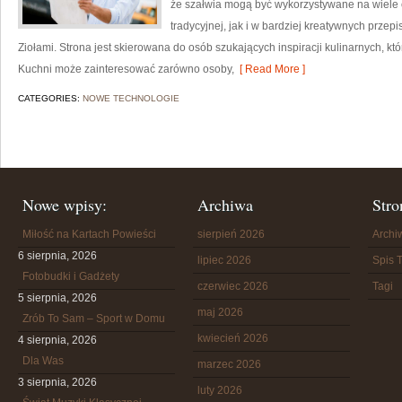
że szałwia mogą być wykorzystywane na wiele
tradycyjnej, jak i w bardziej kreatywnych przep
Ziołami. Strona jest skierowana do osób szukających inspiracji kulinarnych, kt
Kuchni może zainteresować zarówno osoby,
[ Read More ]
CATEGORIES:
NOWE TECHNOLOGIE
Nowe wpisy:
Archiwa
Stro
Miłość na Kartach Powieści
sierpień 2026
Arch
6 sierpnia, 2026
lipiec 2026
Spis T
Fotobudki i Gadżety
czerwiec 2026
Tagi
5 sierpnia, 2026
maj 2026
Zrób To Sam – Sport w Domu
kwiecień 2026
4 sierpnia, 2026
Dla Was
marzec 2026
3 sierpnia, 2026
luty 2026