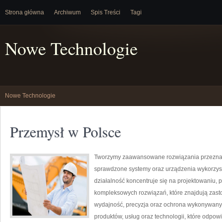
Strona główna
Archiwum
Spis Treści
Tagi
Nowe Technologie
Nowe Technologie
Przemysł w Polsce
Tworzymy zaawansowane rozwiązania przeznac
sprawdzone systemy oraz urządzenia wykorzyst
działalność koncentruje się na projektowaniu, 
kompleksowych rozwiązań, które znajdują zasto
wydajność, precyzja oraz ochrona wykonywanyc
produktów, usług oraz technologii, które odpo