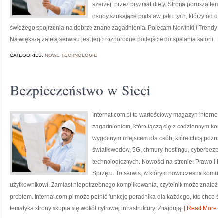
szerzej: przez pryzmat diety. Strona porusza t
osoby szukające podstaw, jak i tych, którzy od
świeżego spojrzenia na dobrze znane zagadnienia. Polecam Nowinki i Trendy
Największą zaletą serwisu jest jego różnorodne podejście do spalania kalorii.
[
CATEGORIES:
NOWE TECHNOLOGIE
Bezpieczeństwo w Sieci
Internat.com.pl to wartościowy magazyn intern
zagadnieniom, które łączą się z codziennym ko
wygodnym miejscem dla osób, które chcą pozna
światłowodów, 5G, chmury, hostingu, cyberbez
technologicznych. Nowości na stronie: Prawo i 
Sprzętu. To serwis, w którym nowoczesna komu
użytkownikowi. Zamiast niepotrzebnego komplikowania, czytelnik może znaleź
problem. Internat.com.pl może pełnić funkcję poradnika dla każdego, kto chce 
tematyka strony skupia się wokół cyfrowej infrastruktury. Znajdują
[ Read More 