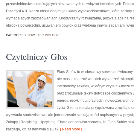
przedsiębiorstw poszukujących niezawodnych rozwiązań technicznych. Pole
Przemysł 4.0. Nasza oferta obejmuje układy wysokociśnieniowe, które zostały
wymagających zastosowaniach. Dostarczamy rozwiązania, pozwalające na rea
obróbką powierzchni, usuwaniem powłok oraz wieloma innymi zadaniami wy
CATEGORIES:
NOWE TECHNOLOGIE
Czytelniczy Głos
Ekos-Sułów to wartościowy serwis poświęcony ek
nie musi oznaczać wielkich wyrzeczeń, skompl
internetowy zakątek, w którym czytelnik może z
oraz zrozumiałe teksty dotyczące codziennych
energii, recyklingu, przyrody i nowoczesnych r
życia. Strona została przygotowana z myślą o 
wyzwania środowiskowe, ale jednocześnie szukają treści napisanych w przys
Zakupy i Recykling i Upcykling. Charakter serwisu sprawia, że Ekos-Sułów moż
każdego, kto zastanawia się, jak
[ Read More ]