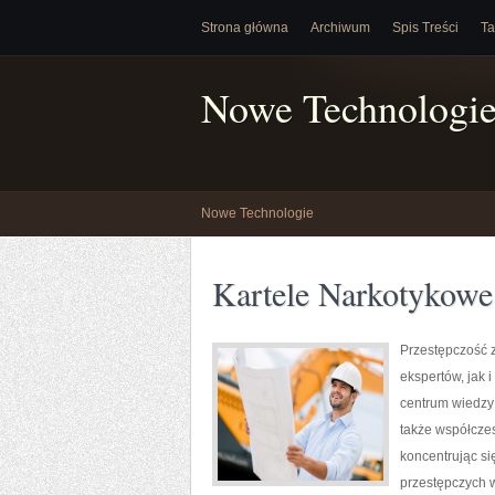
Strona główna
Archiwum
Spis Treści
Ta
Nowe Technologi
Nowe Technologie
Kartele Narkotykowe
Przestępczość 
ekspertów, jak 
centrum wiedzy
także współcze
koncentrując si
przestępczych w