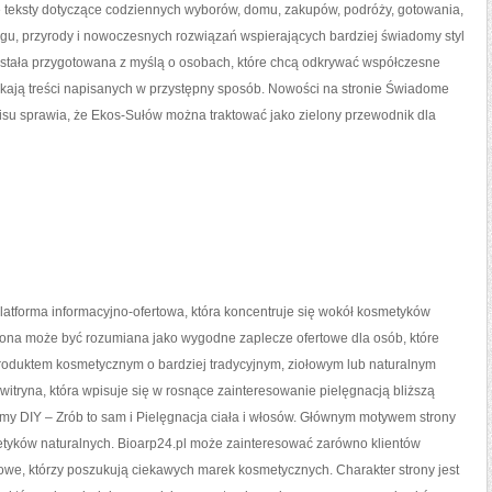
e teksty dotyczące codziennych wyborów, domu, zakupów, podróży, gotowania,
ingu, przyrody i nowoczesnych rozwiązań wspierających bardziej świadomy styl
ostała przygotowana z myślą o osobach, które chcą odkrywać współczesne
kają treści napisanych w przystępny sposób. Nowości na stronie Świadome
wisu sprawia, że Ekos-Sułów można traktować jako zielony przewodnik dla
platforma informacyjno-ofertowa, która koncentruje się wokół kosmetyków
rona może być rozumiana jako wygodne zaplecze ofertowe dla osób, które
produktem kosmetycznym o bardziej tradycyjnym, ziołowym lub naturalnym
 witryna, która wpisuje się w rosnące zainteresowanie pielęgnacją bliższą
my DIY – Zrób to sam i Pielęgnacja ciała i włosów. Głównym motywem strony
etyków naturalnych. Bioarp24.pl może zainteresować zarówno klientów
owe, którzy poszukują ciekawych marek kosmetycznych. Charakter strony jest