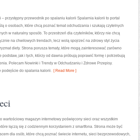
i – przystępny przewodnik po spalaniu kalorii Spalarnia kalorii to portal
lą o osobach, które chcą poznać temat odchudzania i szukają czytelnych
nych w naturalny sposób. To przestrzeń dla czytelników, którzy nie chcą
ącznie na chwilowych trendach, lecz wolą spojrzeć na zdrowy styl życia
pryzmat diety. Strona porusza tematy, które mogą zainteresować zarówno
 podstaw, jak i tych, którzy od dawna próbują poprawić formę i potrzebują
nia. Polecam Nowinki i Trendy w Odchudzaniu i Zdrowe Przepisy.
 podejście do spalania kalorii.
[ Read More ]
eci
 to wartościowy magazyn internetowy poświęcony sieci oraz wszystkim
tóre łączą się z codziennym korzystaniem z smartfona. Strona może być
cem dla osób, które chcą poznać świecie internetu, sieci bezprzewodowych,