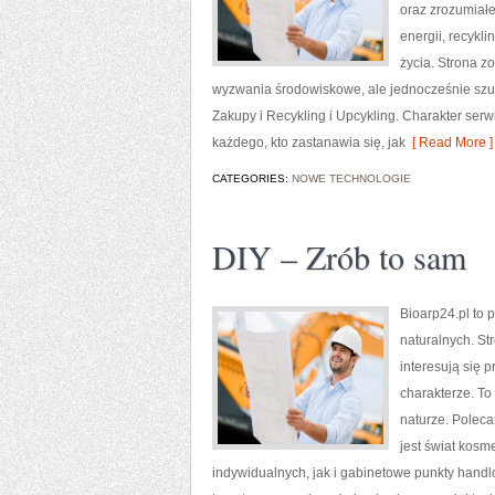
oraz zrozumiał
energii, recykl
życia. Strona z
wyzwania środowiskowe, ale jednocześnie szu
Zakupy i Recykling i Upcykling. Charakter ser
każdego, kto zastanawia się, jak
[ Read More ]
CATEGORIES:
NOWE TECHNOLOGIE
DIY – Zrób to sam
Bioarp24.pl to 
naturalnych. St
interesują się 
charakterze. To
naturze. Poleca
jest świat kosm
indywidualnych, jak i gabinetowe punkty handl