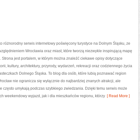
o różnorodny serwis internetowy poświęcony turystyce na Dolnym Śląsku, ze
zględnieniem Wrocławia oraz miast, które tworzą niezwykle inspirującą mapę
ki. Strona jest portalem, w którym można znaleźć ciekawe opisy dotyczące
orii, kultury, architektury, przyrody, wydarzeń, rekreacji oraz codziennego życia
asteczkach Dolnego Śląska. To blog dla osób, które lubią poznawać region
rocław nie ogranicza się wyłącznie do najbardziej znanych atrakcji, ale
óre często umykają podczas szybkiego zwiedzania. Dzięki temu serwis może
ych weekendowy wyjazd, jak i dla mieszkańców regionu, którzy
[ Read More ]