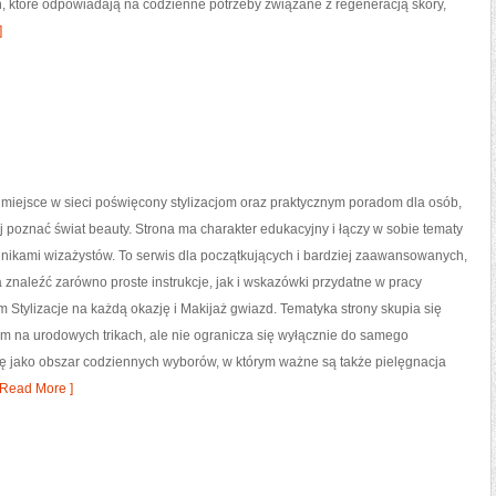
, które odpowiadają na codzienne potrzeby związane z regeneracją skóry,
]
o miejsce w sieci poświęcony stylizacjom oraz praktycznym poradom dla osób,
ej poznać świat beauty. Strona ma charakter edukacyjny i łączy w sobie tematy
nikami wizażystów. To serwis dla początkujących i bardziej zaawansowanych,
znaleźć zarówno proste instrukcje, jak i wskazówki przydatne w pracy
cam Stylizacje na każdą okazję i Makijaż gwiazd. Tematyka strony skupia się
m na urodowych trikach, ale nie ogranicza się wyłącznie do samego
dę jako obszar codziennych wyborów, w którym ważne są także pielęgnacja
Read More ]