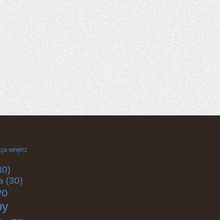
cja wnętrz
30)
a
(30)
wo
by