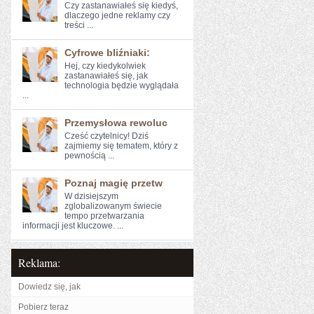
Czy zastanawiałeś się kiedyś,
dlaczego jedne​ reklamy czy
treści ...
Cyfrowe bliźniaki:
Hej, czy kiedykolwiek
zastanawiałeś‌ się, jak
technologia będzie wyglądała⁣
...
Przemysłowa rewoluc
Cześć ⁢czytelnicy! Dziś
zajmiemy się tematem, który z
pewnością ...
Poznaj magię przetw
W⁤ dzisiejszym
zglobalizowanym świecie
tempo przetwarzania
informacji⁤ jest kluczowe. ...
Reklama:
Dowiedz się, jak
Pobierz teraz