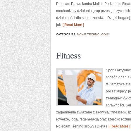
Polecam Prawo kontra Mafia i Podziemie Finan
mechanizmy działania grup przestępczych, ich 
działalności dla społeczeństwa. Dzięki bogatej
jak
[ Read More ]
CATEGORIES:
NOWE TECHNOLOGIE
Fitness
Sport i aktywnoś
sposób dbania 
tej tematyce s
początkujący, 
treningów, ćwic
sprawności. Ser
zagadnienia związane z siłownią, fitnessem, s
rowerze, jogą, regeneracją oraz szeroko rozum
Polecam Trening siłowy i Dieta i
[ Read More ]