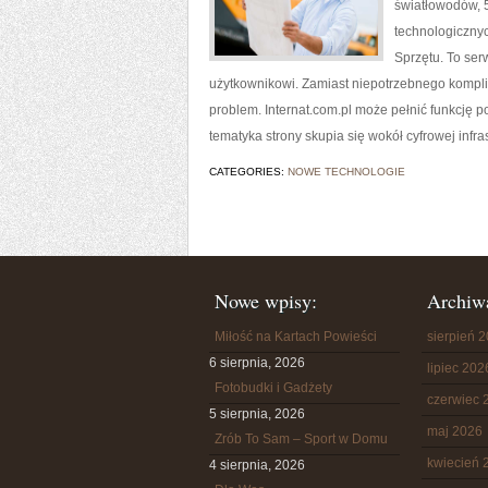
światłowodów, 
technologicznyc
Sprzętu. To se
użytkownikowi. Zamiast niepotrzebnego kompli
problem. Internat.com.pl może pełnić funkcję p
tematyka strony skupia się wokół cyfrowej infras
CATEGORIES:
NOWE TECHNOLOGIE
Nowe wpisy:
Archiw
Miłość na Kartach Powieści
sierpień 
6 sierpnia, 2026
lipiec 202
Fotobudki i Gadżety
czerwiec 
5 sierpnia, 2026
maj 2026
Zrób To Sam – Sport w Domu
kwiecień 
4 sierpnia, 2026