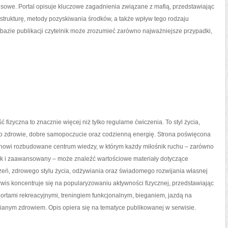
sowe. Portal opisuje kluczowe zagadnienia związane z mafią, przedstawiając
strukturę, metody pozyskiwania środków, a także wpływ tego rodzaju
 bazie publikacji czytelnik może zrozumieć zarówno najważniejsze przypadki,
ć fizyczna to znacznie więcej niż tylko regularne ćwiczenia. To styl życia,
o zdrowie, dobre samopoczucie oraz codzienną energię. Strona poświęcona
tanowi rozbudowane centrum wiedzy, w którym każdy miłośnik ruchu – zarówno
jak i zaawansowany – może znaleźć wartościowe materiały dotyczące
zeń, zdrowego stylu życia, odżywiania oraz świadomego rozwijania własnej
wis koncentruje się na popularyzowaniu aktywności fizycznej, przedstawiając
portami rekreacyjnymi, treningiem funkcjonalnym, bieganiem, jazdą na
ianym zdrowiem. Opis opiera się na tematyce publikowanej w serwisie.