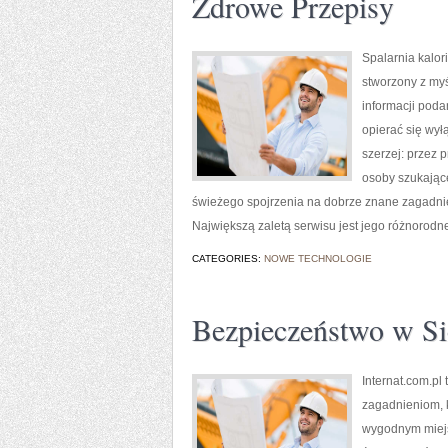
Zdrowe Przepisy
Spalarnia kalori
stworzony z myś
informacji poda
opierać się wył
szerzej: przez 
osoby szukające
świeżego spojrzenia na dobrze znane zagadnie
Największą zaletą serwisu jest jego różnorodne
CATEGORIES:
NOWE TECHNOLOGIE
Bezpieczeństwo w Si
Internat.com.pl
zagadnieniom, k
wygodnym miejs