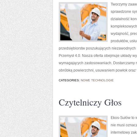
Tworzymy zaawa
sprawdzone sys
działalność kon
kompleksowych r
wydajność, pre
produktów, usłu
przedsiębiorstw poszukujących niezawodnych 
Przemysł 4.0. Nasza oferta obejmuje układy wy
wymagających zastosowaniach. Dostarczamy ro
obróbką powierzchni, usuwaniem powłok oraz
CATEGORIES:
NOWE TECHNOLOGIE
Czytelniczy Głos
Ekos-Sułów to w
nie musi oznac
internetowy zak