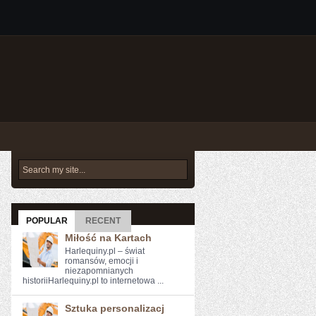
POPULAR
RECENT
Miłość na Kartach
Harlequiny.pl – świat
romansów, emocji i
niezapomnianych
historiiHarlequiny.pl to internetowa ...
Sztuka personalizacj