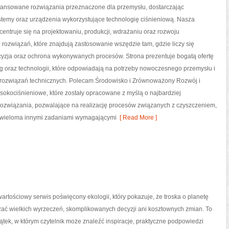
nsowane rozwiązania przeznaczone dla przemysłu, dostarczając
temy oraz urządzenia wykorzystujące technologię ciśnieniową. Nasza
centruje się na projektowaniu, produkcji, wdrażaniu oraz rozwoju
ozwiązań, które znajdują zastosowanie wszędzie tam, gdzie liczy się
cyzja oraz ochrona wykonywanych procesów. Strona prezentuje bogatą ofertę
g oraz technologii, które odpowiadają na potrzeby nowoczesnego przemysłu i
rozwiązań technicznych. Polecam Środowisko i Zrównoważony Rozwój i
sokociśnieniowe, które zostały opracowane z myślą o najbardziej
związania, pozwalające na realizację procesów związanych z czyszczeniem,
 wieloma innymi zadaniami wymagającymi
[ Read More ]
artościowy serwis poświęcony ekologii, który pokazuje, że troska o planetę
zać wielkich wyrzeczeń, skomplikowanych decyzji ani kosztownych zmian. To
ątek, w którym czytelnik może znaleźć inspiracje, praktyczne podpowiedzi