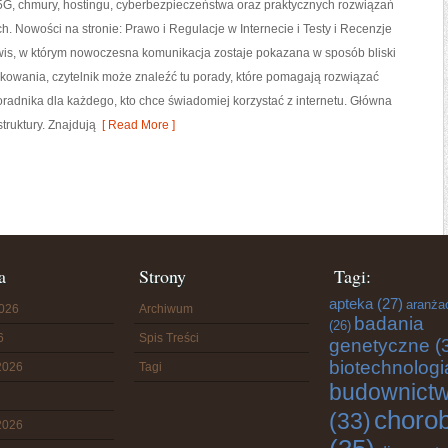
5G, chmury, hostingu, cyberbezpieczeństwa oraz praktycznych rozwiązań
h. Nowości na stronie: Prawo i Regulacje w Internecie i Testy i Recenzje
rwis, w którym nowoczesna komunikacja zostaje pokazana w sposób bliski
kowania, czytelnik może znaleźć tu porady, które pomagają rozwiązać
oradnika dla każdego, kto chce świadomiej korzystać z internetu. Główna
truktury. Znajdują
[ Read More ]
a
Strony
Tagi:
apteka
(27)
aranża
2026
Archiwum
badania
(26)
6
Spis Treści
genetyczne
(
biotechnologi
2026
Tagi
budownict
choro
(33)
2026