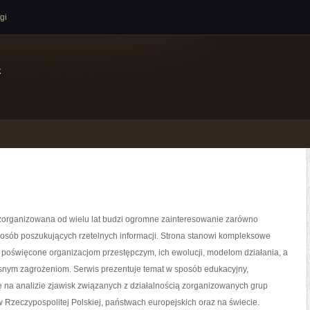
gi
e
zorganizowana od wielu lat budzi ogromne zainteresowanie zarówno
i osób poszukujących rzetelnych informacji. Strona stanowi kompleksowe
 poświęcone organizacjom przestępczym, ich ewolucji, modelom działania, a
snym zagrożeniom. Serwis prezentuje temat w sposób edukacyjny,
ę na analizie zjawisk związanych z działalnością zorganizowanych grup
 Rzeczypospolitej Polskiej, państwach europejskich oraz na świecie.