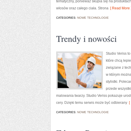
tematyczny, ponieważ skupia się na produktach
włosów oraz całego ciała. Strona
[ Read More 
CATEGORIES:
NOWE TECHNOLOGIE
Trendy i nowości
Studio Veriss t
które chcą lepi
związane z tech
w którym można 
stylistki. Pole
przede wszystki
malowania twarzy. Studio Veriss pokazuje uro
cery. Dzięki temu serwis może być odbierany
[ 
CATEGORIES:
NOWE TECHNOLOGIE